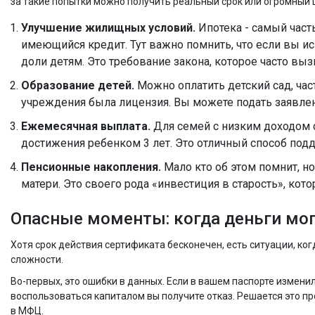
за такие попытки можно получить реальный срок или огромный ш
Улучшение жилищных условий.
Ипотека
- самый част
имеющийся кредит. Тут важно помнить, что если вы и
доли детям. Это требование закона, которое часто выз
Образование детей.
Можно оплатить детский сад, час
учреждения была лицензия. Вы можете подать заявлен
Ежемесячная выплата.
Для семей с низким доходом 
достижения ребенком 3 лет. Это отличный способ подд
Пенсионные накопления.
Мало кто об этом помнит, н
матери. Это своего рода «инвестиция в старость», котор
Опасные моменты: когда деньги мог
Хотя срок действия сертификата бесконечен, есть ситуации, ко
сложности.
Во-первых, это ошибки в данных. Если в вашем паспорте измени
воспользоваться капиталом вы получите отказ. Решается это пр
в МФЦ.