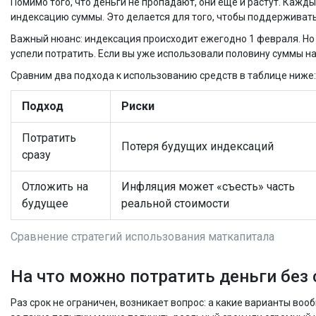
Помимо того, что деньги не пропадают, они еще и растут. Кажд
индексацию суммы. Это делается для того, чтобы поддерживать
Важный нюанс: индексация происходит ежегодно 1 февраля. Но е
успели потратить. Если вы уже использовали половину суммы на 
Сравним два подхода к использованию средств в таблице ниже:
Подход
Риски
Потратить
Потеря будущих индексаций
сразу
Отложить на
Инфляция может «съесть» часть
будущее
реальной стоимости
Сравнение стратегий использования маткапитала
На что можно потратить деньги без
Раз срок не ограничен, возникает вопрос: а какие варианты воо