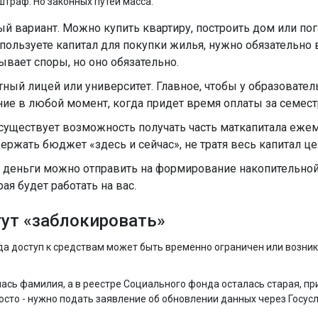
траф. Но законных путей масса.
ый вариант. Можно купить квартиру, построить дом или по
спользуете капитал для покупки жилья, нужно обязательно
ывает споры, но оно обязательно.
тный лицей или университет. Главное, чтобы у образовател
ие в любой момент, когда придет время оплаты за семест
существует возможность получать часть маткапитала еже
ержать бюджет «здесь и сейчас», не тратя весь капитал ц
о деньги можно отправить на формирование накопительно
ая будет работать на вас.
ут «заблокировать»
гда доступ к средствам может быть временно ограничен или возни
лась фамилия, а в реестре
Социального фонда
осталась старая, пр
осто - нужно подать заявление об обновлении данных через Госусл