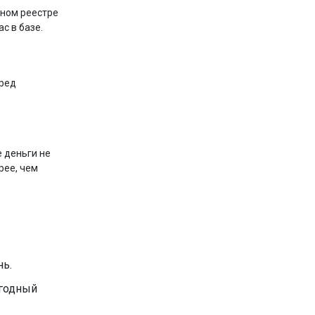
нном реестре
с в базе.
еред
е деньги не
рее, чем
нь.
ыгодный