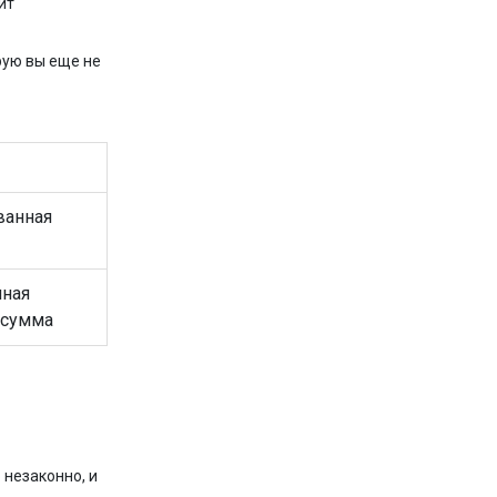
ит
рую вы еще не
ванная
нная
 сумма
 незаконно, и