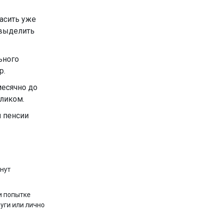
гасить уже
 выделить
ьного
р.
месячно до
еликом.
й пенсии
кнут
и попытке
уги или лично