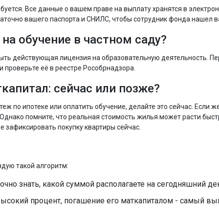
буется. Все данные о вашем праве на выплату хранятся в электро
точно вашего паспорта и СНИЛС, чтобы сотрудник фонда нашел ва
на обучение в частном саду?
а быть действующая лицензия на образовательную деятельность. П
 проверьте её в реестре Рособрнадзора.
капитал: сейчас или позже?
теж по ипотеке или оплатить обучение, делайте это сейчас. Если ж
Однако помните, что реальная стоимость жилья может расти быст
е зафиксировать покупку квартиры сейчас.
ндую такой алгоритм:
очно знать, какой суммой располагаете на сегодняшний де
д высокий процент, погашение его маткапиталом - самый в