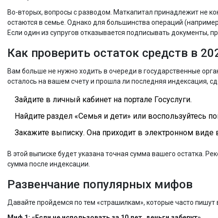
Во-вторых, вопросы с разводом. Маткапитал принадлежит не кон
остаются в семье. Однако для большинства операций (например,
Если один из супругов отказывается подписывать документы, п
Как проверить остаток средств в 20
Вам больше не нужно ходить в очереди в государственные орган
осталось на вашем счету и прошла ли последняя индексация, с
Зайдите в личный кабинет на портале
Госуслуги
.
Найдите раздел «Семья и дети» или воспользуйтесь по
Закажите выписку. Она приходит в электронном виде в
В этой выписке будет указана точная сумма вашего остатка. Рек
сумма после индексации.
Развенчание популярных мифов
Давайте пройдемся по тем «страшилкам», которые часто пишут 
Миф 1: «Если не использовать за 10 лет, деньги заберут».