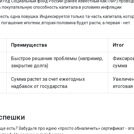
ый год
Социальный фонд России
(ранее известный как ПФР) провод
 покупательную способность капитала в условиях инфляции.
сть одна ловушка. Индексируется только та часть капитала, кото
погашение ипотеки, вторая половина будет расти, а первая - нет.
Преимущества
Итог
Быстрое решение проблемы (например,
Фиксиро
закрытие долга)
сумма
Сумма растет за счет ежегодных
Увеличе
надбавок от государства
итоговая
 спешки
бще есть? Забудьте про идею «просто обналичить» сертификат - это