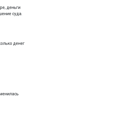
ре, деньги
шение суда.
колько денег
зменилась