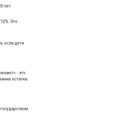
0 лет.
 10%. Это
е, если дети
чезают» - это
вание остатка
 государством