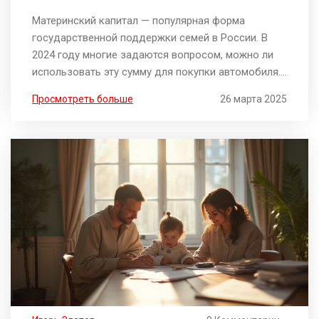
Материнский капитал — популярная форма
государственной поддержки семей в России. В
2024 году многие задаются вопросом, можно ли
использовать эту сумму для покупки автомобиля.
В статье обсуждаются законодательные
Просмотреть больше
26 марта 2025
ограничения, возможности и советы по
использованию средств на транспортное
средство. Читатели получат ясное представление
о том, как воспользоваться материнским
капиталом в этом контексте. Разберем, какие
условия необходимо соблюдать и на что обратить
внимание.