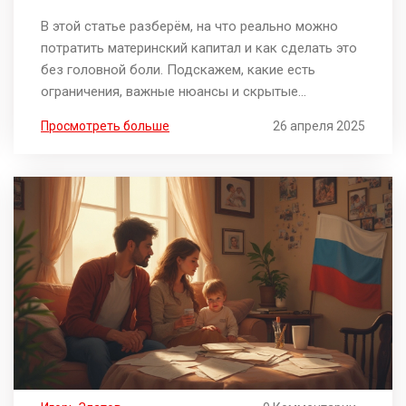
и ошибок
В этой статье разберём, на что реально можно
потратить материнский капитал и как сделать это
без головной боли. Подскажем, какие есть
ограничения, важные нюансы и скрытые
возможности использования сертификата.
Просмотреть больше
26 апреля 2025
Разберём популярные ошибки при тратах и
варианты, которые редко кто рассматривает.
Информация подойдёт тем, кто впервые
столкнулся с оформлением, и тем, кто просто
хочет взять максимум от государственной
поддержки.