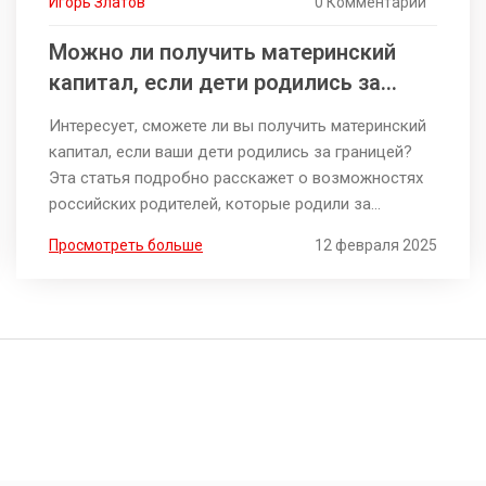
Игорь Златов
0 Комментарии
Можно ли получить материнский
капитал, если дети родились за
границей?
Интересует, сможете ли вы получить материнский
капитал, если ваши дети родились за границей?
Эта статья подробно расскажет о возможностях
российских родителей, которые родили за
пределами России, но хотят получить материнский
Просмотреть больше
12 февраля 2025
капитал. Вы узнаете, какие документы нужны и
какие условия должны быть соблюдены.
Полезные советы из жизни помогут вам
разобраться в этой сложной теме.