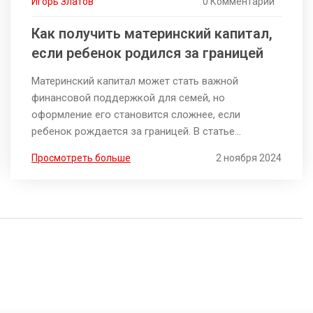
Игорь Златов
0 Комментарии
Как получить материнский капитал,
если ребенок родился за границей
Материнский капитал может стать важной
финансовой поддержкой для семей, но
оформление его становится сложнее, если
ребенок рождается за границей. В статье
объясняется, как российским гражданам можно
Просмотреть больше
2 ноября 2024
получить право на этот вид поддержки, какие
документы необходимо собрать и как их
правильно подать в компетентные органы. Также
рассматриваются возможные трудности и пути их
решения. Статья поможет семьям, проживающим
за границей, не упустить возможность
воспользоваться государственной программой.