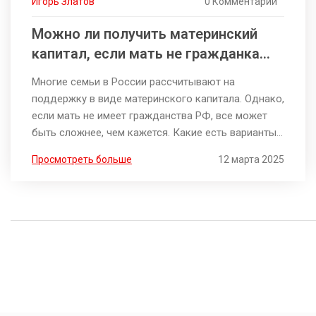
Игорь Златов
0 Комментарии
Можно ли получить материнский
капитал, если мать не гражданка
РФ?
Многие семьи в России рассчитывают на
поддержку в виде материнского капитала. Однако,
если мать не имеет гражданства РФ, все может
быть сложнее, чем кажется. Какие есть варианты
для таких семей? В этой статье разберем
Просмотреть больше
12 марта 2025
основные условия получения материнского
капитала для тех, кто не является гражданкой
России. Узнайте, какие правила действуют на 2025
год и что можно предпринять, чтобы получить эту
помощь.