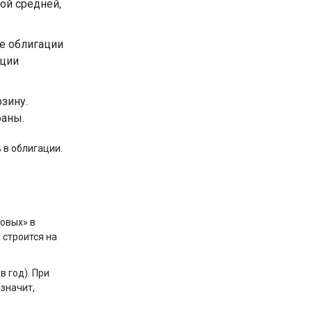
ой средней,
ые облигации
ации
рзину.
раны.
 в облигации.
овых» в
 строится на
 год). При
 значит,