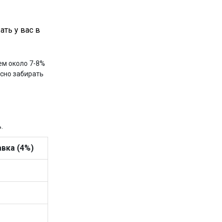
ать у вас в
ем около 7-8%
асно забирать
.
вка (4%)