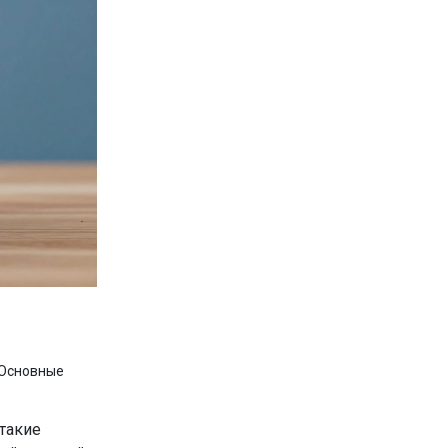
 Основные
 такие