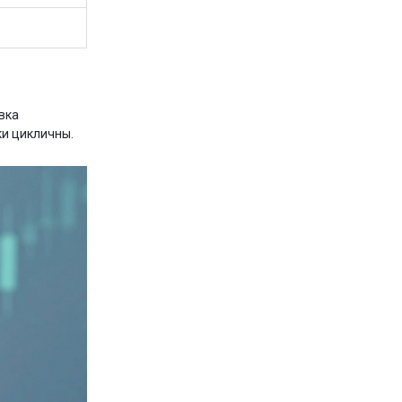
вка
ки цикличны.