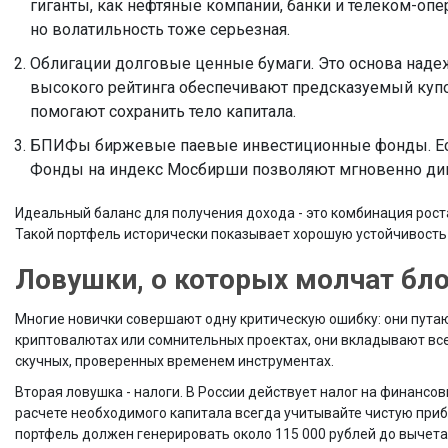
гиганты, как нефтяные компании, банки и телеком-оп
но волатильность тоже серьезная.
Облигации
долговые ценные бумаги
. Это основа над
высокого рейтинга обеспечивают предсказуемый куп
помогают сохранить тело капитала.
БПИФы
биржевые паевые инвестиционные фонды
. 
Фонды на индекс Мосбирши позволяют мгновенно див
Идеальный баланс для получения дохода - это комбинация роста 
Такой портфель исторически показывает хорошую устойчивость 
Ловушки, о которых молчат бл
Многие новички совершают одну критическую ошибку: они путаю
криптовалютах или сомнительных проектах, они вкладывают все 
скучных, проверенных временем инструментах.
Вторая ловушка - налоги. В России действует налог на финансо
расчете необходимого капитала всегда учитывайте чистую прибы
портфель должен генерировать около 115 000 рублей до вычета