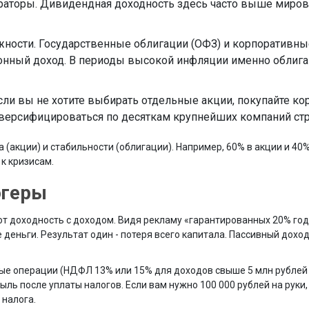
ераторы. Дивидендная доходность здесь часто выше миров
ежности. Государственные облигации (ОФЗ) и корпоративн
онный доход. В периоды высокой инфляции именно облиг
Если вы не хотите выбирать отдельные акции, покупайте ко
ерсифицироваться по десяткам крупнейших компаний ст
(акции) и стабильности (облигации). Например, 60% в акции и 40%
к кризисам.
огеры
т доходность с доходом. Видя рекламу «гарантированных 20% год
деньги. Результат один - потеря всего капитала. Пассивный доход
вые операции (НДФЛ 13% или 15% для доходов свыше 5 млн рублей в
ль после уплаты налогов. Если вам нужно 100 000 рублей на руки,
 налога.