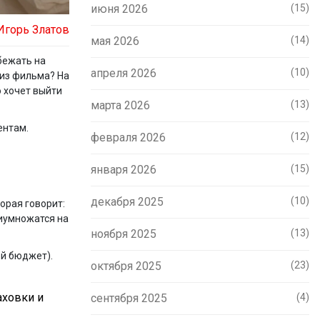
июня 2026
(15)
Игорь Златов
мая 2026
(14)
 бежать на
апреля 2026
(10)
 из фильма? На
о хочет выйти
марта 2026
(13)
ентам.
февраля 2026
(12)
января 2026
(15)
декабря 2025
(10)
торая говорит:
риумножатся на
ноября 2025
(13)
ой бюджет).
октября 2025
(23)
аховки и
сентября 2025
(4)