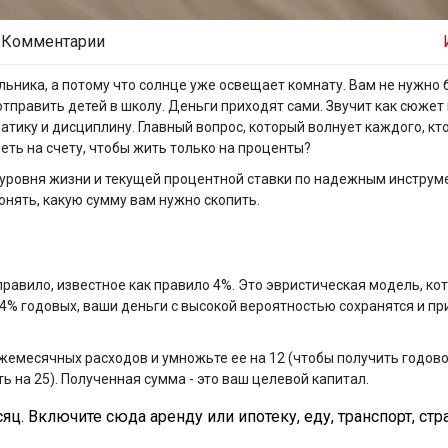
 Комментарии
ильника, а потому что солнце уже освещает комнату. Вам не нужно
 отправить детей в школу. Деньги приходят сами. Звучит как сюжет
тику и дисциплину. Главный вопрос, который волнует каждого, кт
меть на счету, чтобы жить только на проценты?
го уровня жизни и текущей процентной ставки по надежным инструм
онять, какую сумму вам нужно скопить.
равило, известное как
правило 4%
. Это эвристическая модель, ко
 4% годовых, ваши деньги с высокой вероятностью сохранятся и п
ежемесячных расходов и умножьте ее на 12 (чтобы получить годов
ть на 25). Полученная сумма - это ваш целевой капитал.
ц. Включите сюда аренду или ипотеку, еду, транспорт, стр