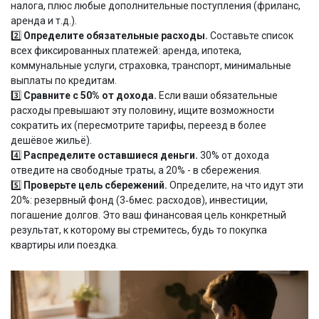
налога, плюс любые дополнительные поступления (фриланс,
аренда и т.д.).
2️⃣
Определите обязательные расходы.
Составьте список
всех фиксированных платежей: аренда, ипотека,
коммунальные услуги, страховка, транспорт, минимальные
выплаты по кредитам.
3️⃣
Сравните с 50% от дохода.
Если ваши обязательные
расходы превышают эту половину, ищите возможности
сократить их (пересмотрите тарифы, переезд в более
дешёвое жильё).
4️⃣
Распределите оставшиеся деньги.
30% от дохода
отведите на свободные траты, а 20% - в сбережения.
5️⃣
Проверьте цель сбережений.
Определите, на что идут эти
20%: резервный фонд (3‑6мес. расходов), инвестиции,
погашение долгов. Это ваш
финансовая цель
конкретный
результат, к которому вы стремитесь, будь то покупка
квартиры или поездка
.