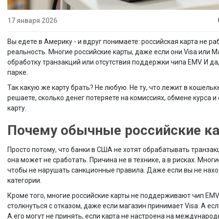
17 января 2026
Вы едете в Америку - и вдруг понимаете: российская карта не раб
реальность. Многие российские карты, даже если они Visa или M
обработку транзакций или отсутствия поддержки чипа EMV. И да,
парке.
Так какую же карту брать? Не любую. Не ту, что лежит в кошельк
решаете, сколько денег потеряете на комиссиях, обмене курса и
карту.
Почему обычные российские ка
Просто потому, что банки в США не хотят обрабатывать транзакц
она может не сработать. Причина не в технике, а в рисках. Мно
чтобы не нарушать санкционные правила. Даже если вы не нахо
категории.
Кроме того, многие российские карты не поддерживают чип EMV 
столкнуться с отказом, даже если магазин принимает Visa. А ес
А его могут не принять, если карта не настроена на междунаро