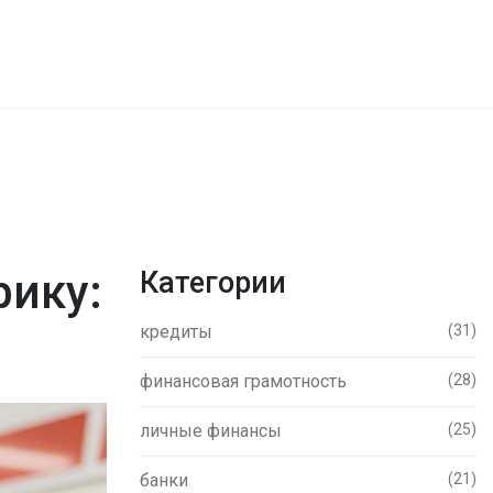
рику:
Категории
кредиты
(31)
финансовая грамотность
(28)
личные финансы
(25)
банки
(21)