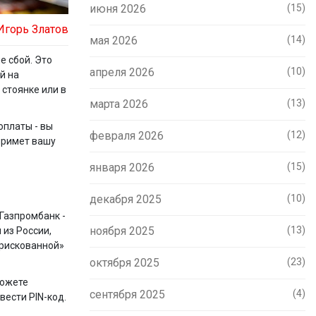
июня 2026
(15)
Игорь Златов
мая 2026
(14)
е сбой. Это
апреля 2026
(10)
й на
 стоянке или в
марта 2026
(13)
оплаты - вы
февраля 2026
(12)
 примет вашу
января 2026
(15)
декабря 2025
(10)
 Газпромбанк -
ноября 2025
(13)
 из России,
орискованной»
октября 2025
(23)
можете
сентября 2025
(4)
вести PIN-код.