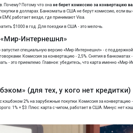
в. Почему? Потому что она
не берет комиссию за конвертацию 
е покупки в долларах. Банкоматы в США не берут комиссию, если вы
пом EMV, работает везде, где принимают Visa.
атить $1000 в год. Для поездки в США - это мелочь.
й «Мир-Интернешнл»
бер запустил специальную версию «Мир-Интернешнл» - с поддержкой 
говорками. Комиссия за конвертацию - 2,5%. Снятия в банкоматах -
ать - это приемлемо. Главное: убедитесь, что карта именно «Мир-И
бэком» (для тех, у кого нет кредитки)
 с кэшбэком 2% на зарубежные покупки. Комиссия за конвертацию -
ого: 1% + $3. Плюс: карта с чипом, работает в США. Минус: нет кэ