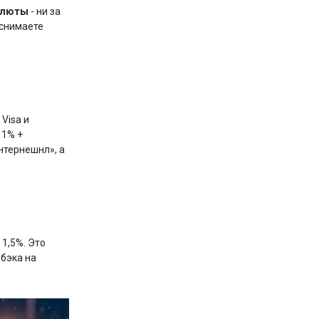
валюты
- ни за
 снимаете
Visa и
 1% +
нтернешнл», а
 1,5%. Это
шбэка на