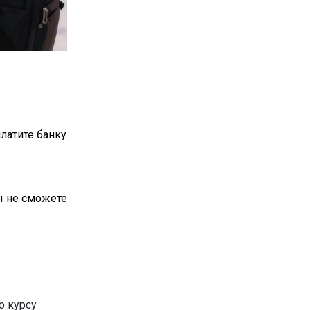
латите банку
ы не сможете
о курсу