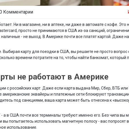
0 Комментарии
отает. Ни в магазине, ни в аптеке, ни даже в автомате с кофе. Это н
astercard, просто не принимаются в США из-за санкций, ограничени
 наличные - не выход. В Америке почти все платят картой. Даже на
е. Выбирая карту для поездки в США, вы решаете не просто вопрос 
 сколько времени потратите на то, чтобы найти банкомат, который
рты не работают в Америке
ии с российских карт. Даже если карта выдана Мир, Сбер, ВТБ или
гие американские эквайеры и платежные сети блокируют транзакции
дитесь под санкциями, ваша карта может быть отнесена к «высок
- а в США почти все терминалы требуют именно его. Без чипа вы 
ли вы попытаетесь использовать магнитную полосу - вас попросят в
дное использование.