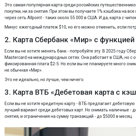
Это самая популярная карта среди российских путешественнико
покупки, ни за снятия. При этом вы получаете 1% кэшбэка на вс
через сеть Allpoint - таких около 55 000 в США. И да, карта с чи
Минус: ежегодный платеж $10, но его можно отменить, если потр
2. Карта Сбербанк «Мир» с функцие
Если вы не хотите менять банк - попробуйте эту. В 2025 году С
Mastercard на международных сетях. Она работает в США, но с о
фиксированная плата $2-5. Но если вы не планируете много сним
не обычная «Мир».
Это не идеально, но лучше, чем ничего.
3. Карта ВТБ «Дебетовая карта с кэш
Если вы не хотите кредитную карту - ВТБ предлагает дебетовую
лучший вариант среди дебетовых карт. Но снимать наличные - дор
снятия, и ограничения на сумму транзакций - до $5000 в месяц.