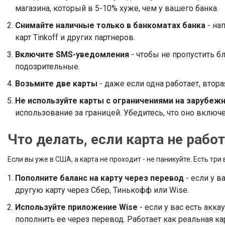
магазина, который в 5-10% хуже, чем у вашего банка.
Снимайте наличные только в банкоматах банка
- нап
карт Tinkoff и других партнеров.
Включите SMS-уведомления
- чтобы не пропустить б
подозрительные.
Возьмите две карты
- даже если одна работает, втора
Не используйте карты с ограничениями на зарубеж
использование за границей. Убедитесь, что оно включе
Что делать, если карта не рабо
Если вы уже в США, а карта не проходит - не паникуйте. Есть три
Пополните баланс на карту через перевод
- если у в
другую карту через Сбер, Тинькофф или Wise.
Используйте приложение Wise
- если у вас есть акк
пополнить ее через перевод. Работает как реальная кар