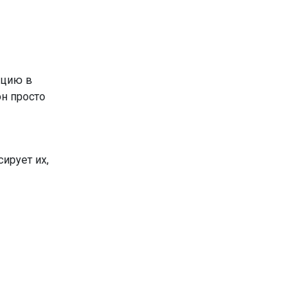
кцию в
он просто
ирует их,