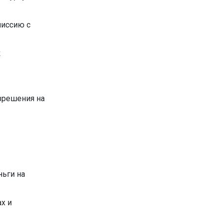
омиссию с
к
зрешения на
ньги на
ах и