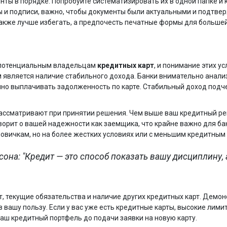
ты в порядке. Попробуйте систематизировать их в одной папке и
ы и подписи, важно, чтобы документы были актуальными и подтве
кже лучше избегать, а предпочесть печатные формы для большей
 потенциальным владельцам
кредитных карт
, и понимание этих у
м является наличие стабильного дохода. Банки внимательно анал
чно выплачивать задолженность по карте. Стабильный доход подч
рассматривают при принятии решения. Чем выше ваш кредитный рей
орит о вашей надежности как заемщика, что крайне важно для ба
овичкам, но на более жестких условиях или с меньшим кредитным
на: "Кредит — это способ показать вашу дисциплину, 
, текущие обязательства и наличие других кредитных карт. Демо
 вашу пользу. Если у вас уже есть кредитные карты, высокие лими
наш кредитный портфель до подачи заявки на новую карту.