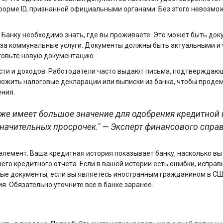
 форме ID, признанной официальными органами. Без этого невозмо
анку необходимо знать, где вы проживаете. Это может быть док
за коммунальные услуги. Документы должны быть актуальными и 
отовьте новую документацию.
сти и доходов. Работодатели часто выдают письма, подтверждаю
риложить налоговые декларации или выписки из банка, чтобы прод
ения.
кже имеет большое значение для одобрения кредитной 
 значительных просрочек." — Эксперт финансового спра
элемент. Ваша кредитная история показывает банку, насколько вы
го кредитного отчета. Если в вашей истории есть ошибки, исправь
ные документы, если вы являетесь иностранным гражданином в СШ
я. Обязательно уточните все в банке заранее.