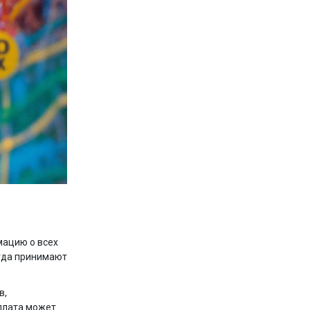
мацию о всех
огда принимают
в,
плата может