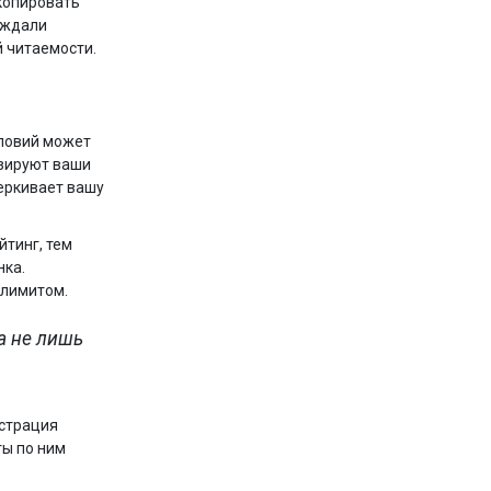
 копировать
рждали
 читаемости.
словий может
изируют ваши
еркивает вашу
тинг, тем
нка.
 лимитом.
а не лишь
нстрация
ты по ним