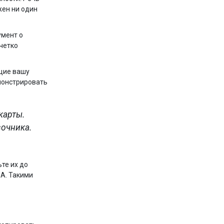
жен ни один
умент о
четко
щие вашу
емонстрировать
карты.
вочника.
те их до
А. Такими