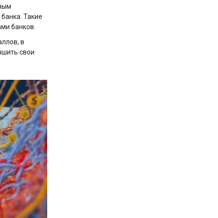
ьным
банка. Такие
ами банков.
аллов, в
чшить свои