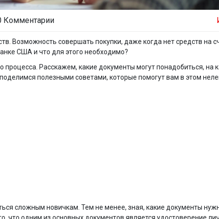
0 Комментарии
в. Возможность совершать покупки, даже когда нет средств на сч
банке США и что для этого необходимо?
го процесса. Расскажем, какие документы могут понадобиться, на 
 поделимся полезными советами, которые помогут вам в этом неле
ься сложным новичкам. Тем не менее, зная, какие документы нуж
го, что одним из основных документов является удостоверение ли