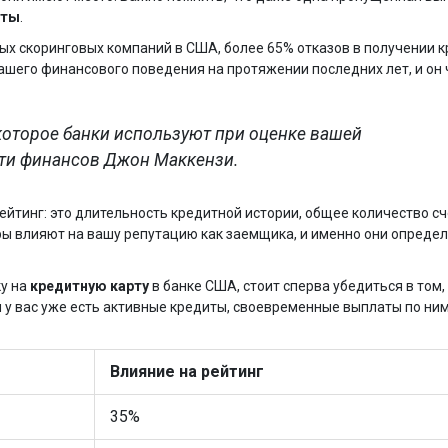
рты
.
ных скоринговых компаний в США, более 65% отказов в получении 
ашего финансового поведения на протяжении последних лет, и он 
которое банки используют при оценке вашей
сти финансов Джон Маккензи.
йтинг: это длительность кредитной истории, общее количество сч
тры влияют на вашу репутацию как заемщика, и именно они опреде
ку на
кредитную карту
в банке США, стоит сперва убедиться в том,
 у вас уже есть активные кредиты, своевременные выплаты по ним
Влияние на рейтинг
35%