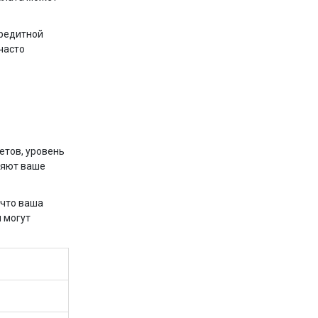
кредитной
часто
етов, уровень
ляют ваше
 что ваша
 могут