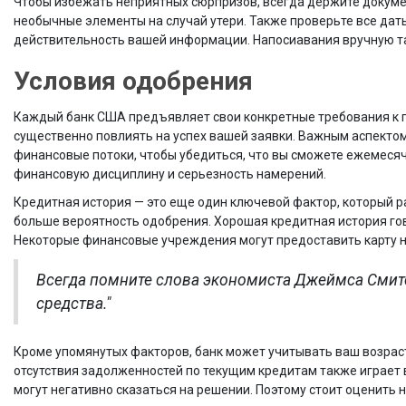
Чтобы избежать неприятных сюрпризов, всегда держите докумен
необычные элементы на случай утери. Также проверьте все дат
действительность вашей информации. Напосиавания вручную та
Условия одобрения
Каждый банк США предъявляет свои конкретные требования к
существенно повлиять на успех вашей заявки. Важным аспекто
финансовые потоки, чтобы убедиться, что вы сможете ежемеся
финансовую дисциплину и серьезность намерений.
Кредитная история — это еще один ключевой фактор, который 
больше вероятность одобрения. Хорошая кредитная история гов
Некоторые финансовые учреждения могут предоставить карту н
Всегда помните слова экономиста Джеймса Смитсо
средства."
Кроме упомянутых факторов, банк может учитывать ваш возраст
отсутствия задолженностей по текущим кредитам также играет в
могут негативно сказаться на решении. Поэтому стоит оценить 