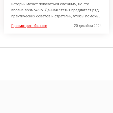
истории может показаться сложным, но это
вполне возможно. Данная статья предлагает ряд
практических советов и стратегий, чтобы помочь
вам начать свой кредитный путь. Вы узнаете о
Просмотреть больше
20 декабря 2024
возможностях для студентов, преимуществах и
недостатках различных предложений, а также о
том, как использовать дополнительные
инструменты, чтобы улучшить свои шансы на
успех. Благодаря полезной информации и советам,
читатели могут сделать первый шаг навстречу
финансовой независимости.