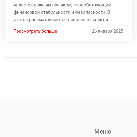
является важным навыком, способствующим
финансовой стабильности и безопасности. В
статье рассматриваются основные аспекты
управления личными финансами, включая
Просмотреть больше
26 января 2025
планирование бюджета, создание накоплений и
инвестиции. Узнайте полезные советы, которые
помогут вам избегать распространенных ошибок и
более эффективно управлять своими деньгами.
Финансовая грамотность позволяет достичь
уверенности в будущем и избежать долговой
зависимости.
Меню