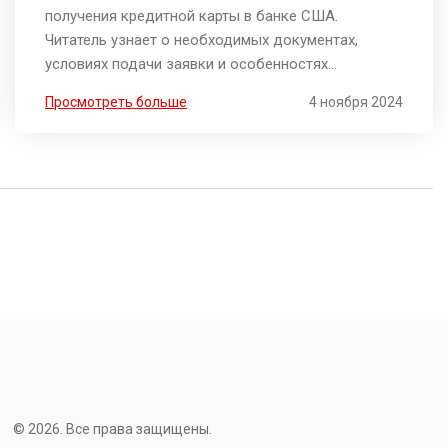
получения кредитной карты в банке США.
Читатель узнает о необходимых документах,
условиях подачи заявки и особенностях
кредитной истории. Рассматриваются советы по
Просмотреть больше
4 ноября 2024
улучшению шансов на одобрение заявки.
Представлены интересные факты о кредитных
картах, которые помогут сделать правильный
выбор.
© 2026. Все права защищены.