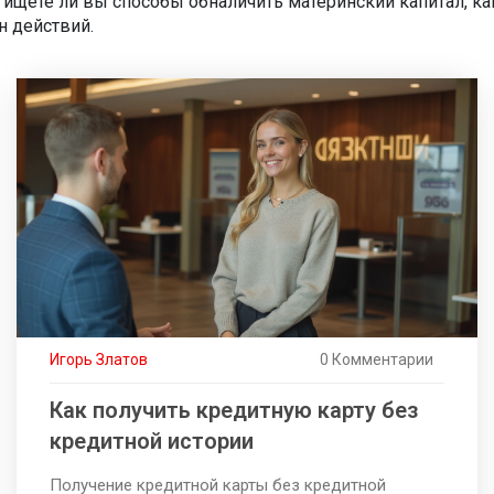
: ищете ли вы способы обналичить материнский капитал, ка
н действий.
Игорь Златов
0 Комментарии
Как получить кредитную карту без
кредитной истории
Получение кредитной карты без кредитной