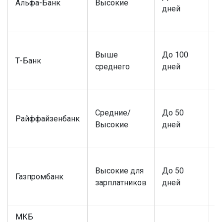
Альфа-Банк
Высокие
П
дней
П
Выше
До 100
Т-Банк
и
среднего
дней
С
Средние/
До 50
Райффайзенбанк
П
Высокие
дней
Высокие для
До 50
Газпромбанк
П
зарплатников
дней
МКБ