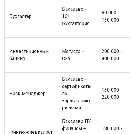
Бакалавр +
80 000 -
Бухгалтер
1С/
130 000
Бухгалтерия
Инвестиционный
Магистр +
200 000 -
банкир
CFA
400 000
Бакалавр +
сертификаты
130 000 -
Риск‑менеджер
по
220 000
управлению
рисками
Бакалавр IT/
финансы +
180 000 -
Финтех‑специалист