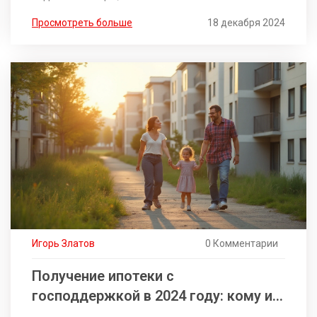
привлекательность для инвесторов. Ознакомление
Просмотреть больше
18 декабря 2024
с различными инвестиционными инструментами
поможет принять осознанные решения и выбрать
подходящий подход к достижению финансовых
целей. Разбираются виды как традиционные, так и
современные, что позволяет каждому выбрать
собственную стратегию.
Игорь Златов
0 Комментарии
Получение ипотеки с
господдержкой в 2024 году: кому и
как