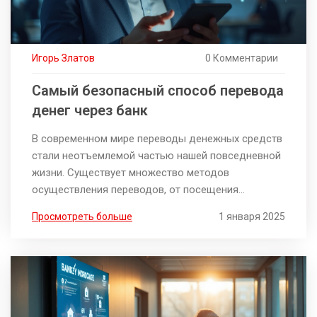
Игорь Златов
0 Комментарии
Самый безопасный способ перевода
денег через банк
В современном мире переводы денежных средств
стали неотъемлемой частью нашей повседневной
жизни. Существует множество методов
осуществления переводов, от посещения
отделения банка до использования мобильных
Просмотреть больше
1 января 2025
приложений. В данной статье рассматриваются
самые безопасные способы перевода средств и
даются советы по защите личной информации.
Узнайте, как свести к минимуму риски при
выполнении финансовых операций.