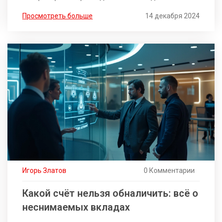
ямы. Узнайте, как правило 30% может улучшить
Просмотреть больше
14 декабря 2024
ваше финансовое благосостояние и помочь в
достижении финансовых целей. Также в статье
будут приведены практические советы и
рекомендации для применения правила в
повседневной жизни.
Игорь Златов
0 Комментарии
Какой счёт нельзя обналичить: всё о
неснимаемых вкладах