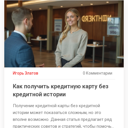
объясняется, как защитить себя от возможных
рисков. Приводятся рекомендации по
поддержанию финансовой стабильности после
оформления кредита.
Игорь Златов
0 Комментарии
Как получить кредитную карту без
кредитной истории
Получение кредитной карты без кредитной
истории может показаться сложным, но это
вполне возможно. Данная статья предлагает ряд
практических советов и стратегий, чтобы помочь