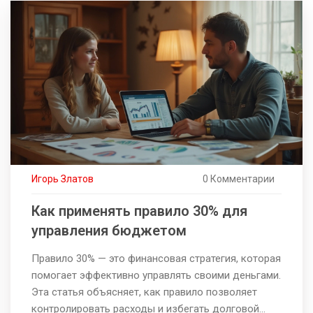
выгод от банковских операций. Анализ будет
базироваться на текущей ситуации на финансовом
рынке России. Читатель узнает, какие банки
занимают лидирующие позиции в 2024 году.
Игорь Златов
0 Комментарии
Как применять правило 30% для
управления бюджетом
Правило 30% — это финансовая стратегия, которая
помогает эффективно управлять своими деньгами.
Эта статья объясняет, как правило позволяет
контролировать расходы и избегать долговой