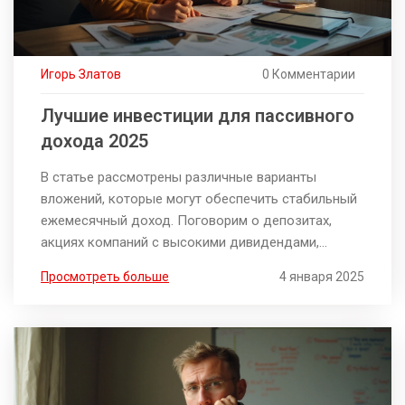
Игорь Златов
0 Комментарии
Лучшие инвестиции для пассивного
дохода 2025
В статье рассмотрены различные варианты
вложений, которые могут обеспечить стабильный
ежемесячный доход. Поговорим о депозитах,
акциях компаний с высокими дивидендами,
недвижимости, P2P-кредитовании и инвестициях в
Просмотреть больше
4 января 2025
фонды. Анализируем риски и преимущества
каждого из вариантов, а также даём советы тем,
кто хочет начать инвестировать. Статья поможет
сделать осознанный выбор с учётом
индивидуальных финансовых целей и уровня
риска.