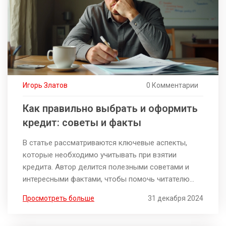
Игорь Златов
0 Комментарии
Как правильно выбрать и оформить
кредит: советы и факты
В статье рассматриваются ключевые аспекты,
которые необходимо учитывать при взятии
кредита. Автор делится полезными советами и
интересными фактами, чтобы помочь читателю
лучше разобраться в процессе оформления
Просмотреть больше
31 декабря 2024
кредита. Рассказывается о важных деталях
выбора подходящего банка и тарифов, а также