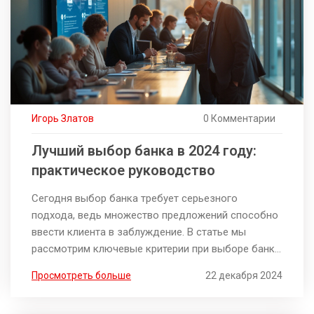
Игорь Златов
0 Комментарии
Лучший выбор банка в 2024 году:
практическое руководство
Сегодня выбор банка требует серьезного
подхода, ведь множество предложений способно
ввести клиента в заблуждение. В статье мы
рассмотрим ключевые критерии при выборе банка,
такие как надежность, условия обслуживания и
Просмотреть больше
22 декабря 2024
дополнительные услуги. Будут даны советы, как
минимизировать риски и получить максимум