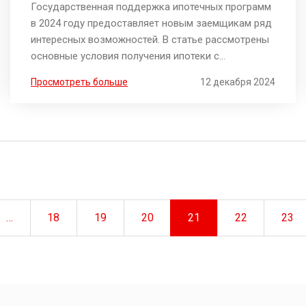
Государственная поддержка ипотечных программ
в 2024 году предоставляет новым заемщикам ряд
интересных возможностей. В статье рассмотрены
основные условия получения ипотеки с
господдержкой в России, а также категории
Просмотреть больше
12 декабря 2024
граждан, наиболее вероятно получающих
одобрение. Погружаемся в детали, чтобы понять,
какие требования предъявляют банки, и какая
помощь возможна от государства. Узнаем, как
изменения 2024 года могут повлиять на
доступность жилья для семей и молодых
специалистов. Отдельное внимание уделено тому,
как выбрать подходящую программу и избежать
…
18
19
20
21
22
23
подводных камней.