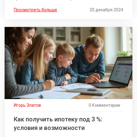
вам начать свой кредитный путь. Вы узнаете о
Просмотреть больше
20 декабря 2024
возможностях для студентов, преимуществах и
недостатках различных предложений, а также о
том, как использовать дополнительные
инструменты, чтобы улучшить свои шансы на
успех. Благодаря полезной информации и советам,
читатели могут сделать первый шаг навстречу
финансовой независимости.
Игорь Златов
0 Комментарии
Как получить ипотеку под 3 %:
условия и возможности