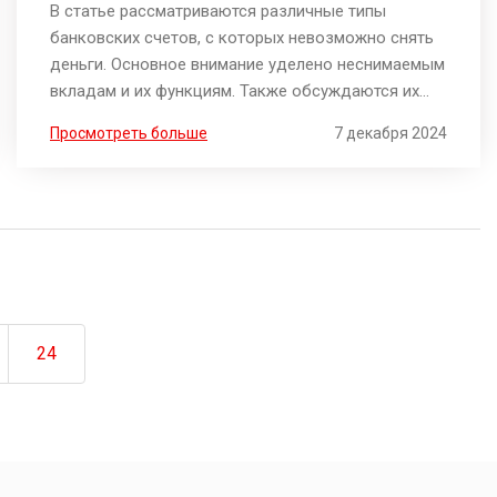
В статье рассматриваются различные типы
банковских счетов, с которых невозможно снять
деньги. Основное внимание уделено неснимаемым
вкладам и их функциям. Также обсуждаются их
преимущества и недостатки для различных
Просмотреть больше
7 декабря 2024
категорий клиентов. Кроме того, затрагиваются
аспекты, которые стоит учитывать при открытии
таких счетов. Понимание данных особенностей
поможет выбрать наиболее подходящий вид
размещения средств.
24