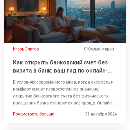
Игорь Златов
0 Комментарии
Как открыть банковский счет без
визита в банк: ваш гид по онлайн-
банкингу
В условиях современного мира, когда скорость и
комфорт имеют первостепенное значение,
открытие банковского счета без физического
посещения банка становится всё проще. Онлайн-
банкинг предоставляет множество возможностей
Просмотреть больше
31 декабря 2024
для открытия и управления банковскими счетами
дистанционно. Эта статья расскажет о том, как