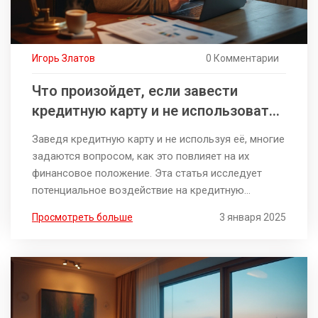
Игорь Златов
0 Комментарии
Что произойдет, если завести
кредитную карту и не использовать
её?
Заведя кредитную карту и не используя её, многие
задаются вопросом, как это повлияет на их
финансовое положение. Эта статья исследует
потенциальное воздействие на кредитную
историю и другие финансовые аспекты. Узнайте,
Просмотреть больше
3 января 2025
как даже бездействие может отразиться на
вашем кредитном рейтинге и какие выгоды или
недостатки могут возникнуть. Это возможно
стоит учитывать при планировании своих
финансов на будущее.