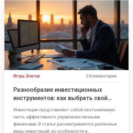
воспользоваться этими возможностями, какие
шаги необходимо предпринять и на что обратить
внимание при выборе банка для открытия счёта
онлайн.
Игорь Златов
0 Комментарии
Разнообразие инвестиционных
инструментов: как выбрать свой
путь к финансовой независимости
Инвестиции представляют собой неотъемлемую
часть эффективного управления личными
финансами. В статье рассматриваются различные
виды инвестиций, их особенности и