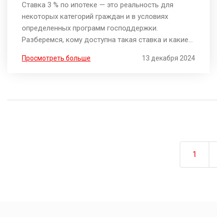
Ставка 3 % по ипотеке — это реальность для
некоторых категорий граждан и в условиях
определенных программ господдержки.
Разберемся, кому доступна такая ставка и какие
шаги необходимо предпринять для ее получения.
Просмотреть больше
13 декабря 2024
Ознакомимся с преимуществами и ограничениями
такой ипотеки, а также выясним, какие документы
понадобятся для оформления. Это статья
поможет вам лучше понять процесс и оценить
свои шансы на получение льготной ставки.
1