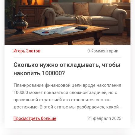
Игорь Златов
0 Комментарии
Сколько нужно откладывать, чтобы
накопить 100000?
Планирование финансовой цели вроде накопления
100000 может показаться сложной задачей, но с
правильной стратегией это становится вполне
достижимо. В этой статье мы разбираемся, какой
суммы достаточно откладывать ежемесячно для
Просмотреть больше
21 февраля 2025
достижения этой цели и какие факторы влияют на
сроки накопления. Рассматриваем влияние ставок