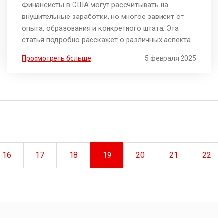
Финансисты в США могут рассчитывать на
внушительные заработки, но многое зависит от
опыта, образования и конкретного штата. Эта
статья подробно расскажет о различных аспектах
карьеры финансиста в Америке, включая
Просмотреть больше
5 февраля 2025
стартовые зарплаты, отличие доходов в разных
регионах и советы по повышению зарплаты. Все
эти факты помогут понять, насколько
перспективной может быть карьера в финансовой
сфере в США.
16
17
18
19
20
21
22