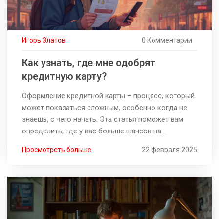
Игорь Златов
0 Комментарии
Как узнать, где мне одобрят
кредитную карту?
Оформление кредитной карты – процесс, который
может показаться сложным, особенно когда не
знаешь, с чего начать. Эта статья поможет вам
определить, где у вас больше шансов на
одобрение заявки, а также даст несколько
Просмотреть больше
22 февраля 2025
полезных советов по улучшению кредитного
рейтинга. Мы обсудим, какие факторы учитывают
банки при выдаче кредитных карт и как можно
повысить свои шансы на успешное одобрение.