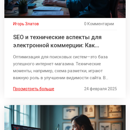
Игорь Златов
0 Комментарии
SEO и технические аспекты для
электронной коммерции: Как
использовать схему разметки
Оптимизация для поисковых систем—это база
успешного интернет-магазина. Технические
моменты, например, схема разметки, играют
важную роль в улучшении видимости сайта. В
статье подробно рассмотрены практические шаги
Просмотреть больше
24 февраля 2025
по внедрению схемы разметки и её значимость
для повышения конверсии и привлечения
клиентов. Вдохновляющие советы от
профессионалов помогут вам использовать SEO в
полной мере. Понимание этих процессов поможет
обеспечить долгосрочный рост вашего бизнеса.