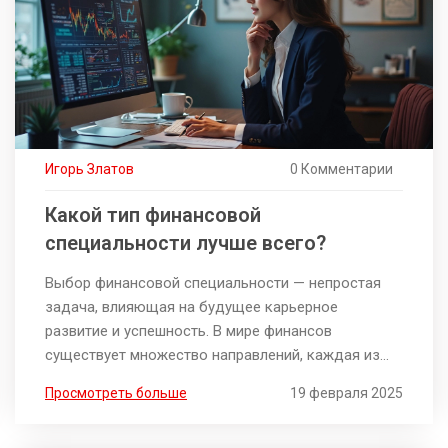
Игорь Златов
0 Комментарии
Какой тип финансовой
специальности лучше всего?
Выбор финансовой специальности — непростая
задача, влияющая на будущее карьерное
развитие и успешность. В мире финансов
существует множество направлений, каждая из
которых предлагает уникальные перспективы и
Просмотреть больше
19 февраля 2025
вызовы. В статье мы рассмотрим различные
финансовые специальности и дадим советы, как