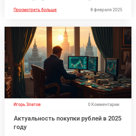
электронные переводы, чеки, ACH и
Просмотреть больше
8 февраля 2025
межбанковские переводы SWIFT. Различные
способы перевода имеют свои плюсы и минусы, и
правильный выбор зависит от срочности и
стоимости перевода. Эта статья поможет вам
сделать перевод быстро и без лишних хлопот.
Игорь Златов
0 Комментарии
Актуальность покупки рублей в 2025
году