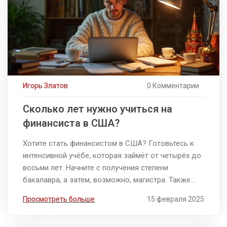
Игорь Златов
0 Комментарии
Сколько лет нужно учиться на
финансиста в США?
Хотите стать финансистом в США? Готовьтесь к
интенсивной учёбе, которая займёт от четырёх до
восьми лет. Начните с получения степени
бакалавра, а затем, возможно, магистра. Также
обратите внимание на специализированные
Просмотреть больше
15 февраля 2025
программы и сертификации, которые могут
ускорить вашу карьеру. Важно знать подходящие