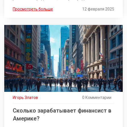
пределами России, но хотят получить материнский
Просмотреть больше
12 февраля 2025
капитал. Вы узнаете, какие документы нужны и
какие условия должны быть соблюдены.
Полезные советы из жизни помогут вам
разобраться в этой сложной теме.
Игорь Златов
0 Комментарии
Сколько зарабатывает финансист в
Америке?