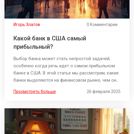
Игорь Златов
0 Комментарии
Какой банк в США самый
прибыльный?
Выбор банка может стать непростой задачей,
особенно когда речь идет о самом прибыльном
банке в США. В этой статье мы рассмотрим, какие
банки выделяются на финансовом рынке, чем они
привлекательны для вкладчиков и клиентов, а
Просмотреть больше
26 февраля 2025
также на что стоит обратить внимание, если вы
решите открыть там счет. Также поделимся
интересными фактами о доходах и стратегиях
ведущих банков.