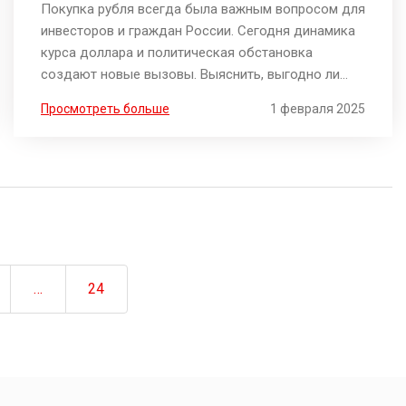
Покупка рубля всегда была важным вопросом для
инвесторов и граждан России. Сегодня динамика
курса доллара и политическая обстановка
создают новые вызовы. Выяснить, выгодно ли
приобретать рубли сейчас и что ждет валютный
Просмотреть больше
1 февраля 2025
рынок в ближайшее время – основная цель этого
анализа. Мы рассмотрим главные факторы,
влияющие на курс рубля, и дадим некоторые
рекомендации. Это поможет лучше понять
текущую ситуацию и принять правильное решение.
…
24