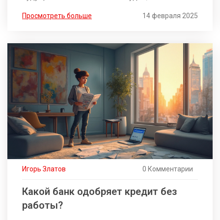
развивать навык финансовой грамотности, какие
Просмотреть больше
14 февраля 2025
простые шаги помогут улучшить ваше понимание
финансов и какие ресурсы доступны для
обучения. Узнайте, насколько важно иметь
планировщик бюджета и почему регулярные
финансовые привычки могут улучшить вашу жизнь.
В статье также приведены советы и факты,
которые делают процесс обучения интересным и
доступным.
Игорь Златов
0 Комментарии
Какой банк одобряет кредит без
работы?