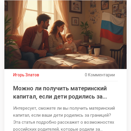
выбрать ту, что подходит именно вам. Узнайте о
популярности и особенностях различных
направлений, а также о необходимых навыках,
чтобы преуспеть в выбранной сфере.
Игорь Златов
0 Комментарии
Можно ли получить материнский
капитал, если дети родились за
границей?
Интересует, сможете ли вы получить материнский
капитал, если ваши дети родились за границей?
Эта статья подробно расскажет о возможностях
российских родителей, которые родили за