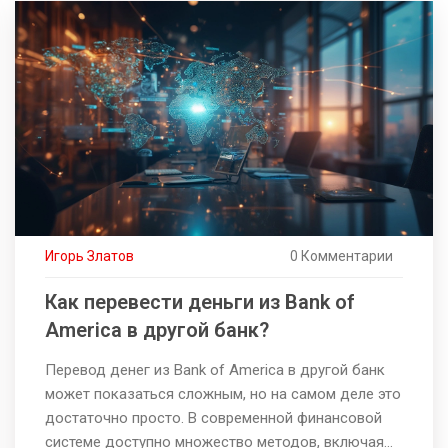
курсы и школы, чтобы построить успешную
карьеру в финансовой сфере.
Игорь Златов
0 Комментарии
Как перевести деньги из Bank of
America в другой банк?
Перевод денег из Bank of America в другой банк
может показаться сложным, но на самом деле это
достаточно просто. В современной финансовой
системе доступно множество методов, включая