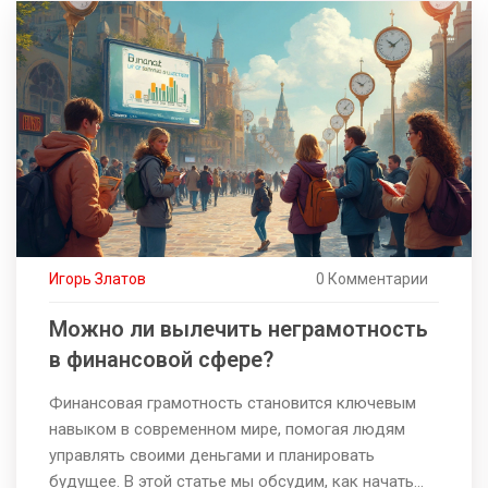
по депозитам, важность регулярности вложений, а
также как бюджетирование помогает в ускорении
процесса. Приводим реальные примеры расчётов
и предоставляем практические советы для
эффективного управления финансами.
Игорь Златов
0 Комментарии
Можно ли вылечить неграмотность
в финансовой сфере?
Финансовая грамотность становится ключевым
навыком в современном мире, помогая людям
управлять своими деньгами и планировать
будущее. В этой статье мы обсудим, как начать