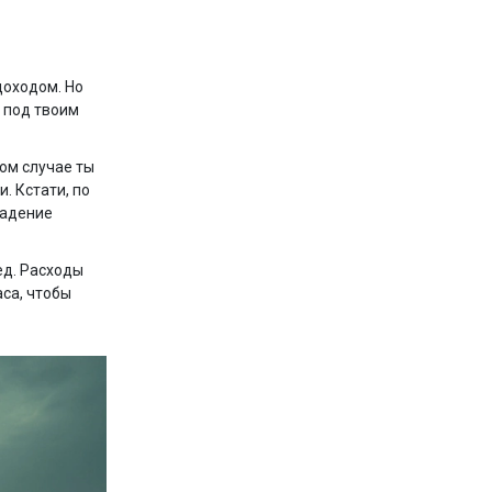
доходом. Но
 под твоим
ом случае ты
. Кстати, по
падение
ед. Расходы
аса, чтобы