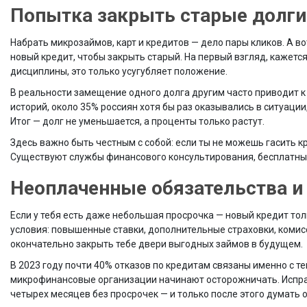
Попытка закрыть старые долг
Набрать микрозаймов, карт и кредитов — дело пары кликов. А в
новый кредит, чтобы закрыть старый. На первый взгляд, кажется
дисциплины, это только усугубляет положение.
В реальности замещение одного долга другим часто приводит к
историй, около 35% россиян хотя бы раз оказывались в ситуаци
Итог — долг не уменьшается, а проценты только растут.
Здесь важно быть честным с собой: если ты не можешь гасить к
Существуют службы финансового консультирования, бесплатны
Неоплаченные обязательства и
Если у тебя есть даже небольшая просрочка — новый кредит то
условия: повышенные ставки, дополнительные страховки, комис
окончательно закрыть тебе двери выгодных займов в будущем.
В 2023 году почти 40% отказов по кредитам связаны именно с т
микрофинансовые организации начинают осторожничать. Исправ
четырех месяцев без просрочек — и только после этого думать 