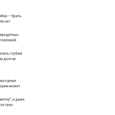
ибка — брать
ли нет
 кредитных
 платежей.
езать глубже.
и долгов.
евыгодные
тории может
метку”, и даже
ся трех-