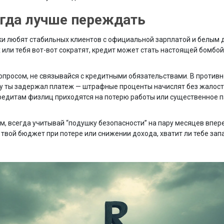
огда лучше переждать
ки любят стабильных клиентов с официальной зарплатой и белым 
или тебя вот-вот сократят, кредит может стать настоящей бомбой
опросом, не связывайся с кредитными обязательствами. В противн
му ты задержал платеж — штрафные проценты начислят без жалости
 кредитам физлиц приходятся на потерю работы или существенное 
м, всегда учитывай “подушку безопасности” на пару месяцев впер
 твой бюджет при потере или снижении дохода, хватит ли тебе зап