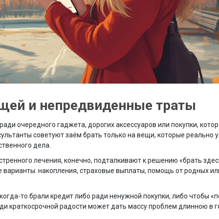
щей и непредвиденные траты
ради очередного гаджета, дорогих аксессуаров или покупки, котор
ультанты советуют заём брать только на вещи, которые реально 
ственного дела.
ренного лечения, конечно, подталкивают к решению «брать здесь
е варианты: накопления, страховые выплаты, помощь от родных ил
огда-то брали кредит либо ради ненужной покупки, либо чтобы «
ради краткосрочной радости может дать массу проблем длинною в г