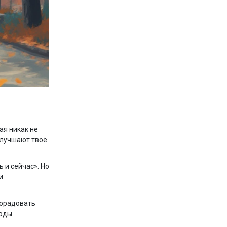
ая никак не
улучшают твоё
 и сейчас». Но
и
порадовать
оды.