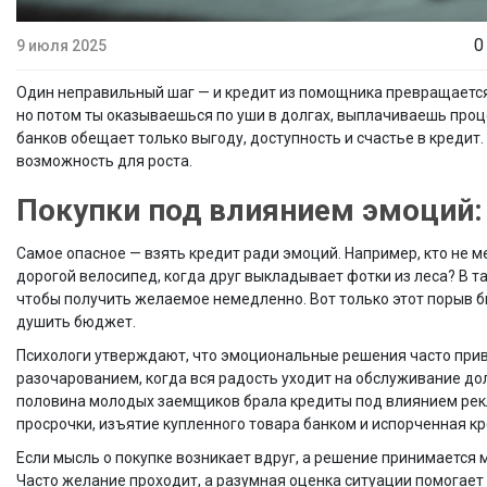
0
9 июля 2025
Один неправильный шаг — и кредит из помощника превращается 
но потом ты оказываешься по уши в долгах, выплачиваешь проце
банков обещает только выгоду, доступность и счастье в кредит. 
возможность для роста.
Покупки под влиянием эмоций
Самое опасное — взять кредит ради эмоций. Например, кто не 
дорогой велосипед, когда друг выкладывает фотки из леса? В т
чтобы получить желаемое немедленно. Вот только этот порыв 
душить бюджет.
Психологи утверждают, что эмоциональные решения часто прив
разочарованием, когда вся радость уходит на обслуживание дол
половина молодых заемщиков брала кредиты под влиянием рекла
просрочки, изъятие купленного товара банком и испорченная кр
Если мысль о покупке возникает вдруг, а решение принимается
Часто желание проходит, а разумная оценка ситуации помогает