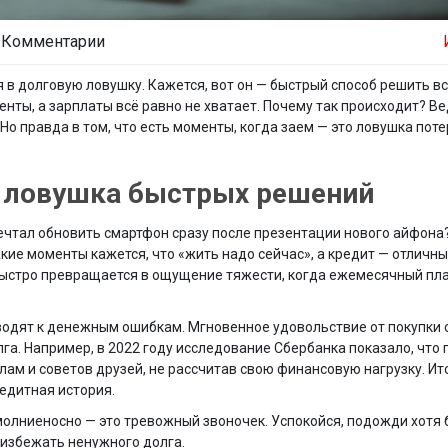
 Комментарии
в долговую ловушку. Кажется, вот он — быстрый способ решить в
нты, а зарплаты всё равно не хватает. Почему так происходит? В
Но правда в том, что есть моменты, когда заем — это ловушка потер
: ловушка быстрых решений
мечтал обновить смартфон сразу после презентации нового айфона?
акие моменты кажется, что «жить надо сейчас», а кредит — отличны
быстро превращается в ощущение тяжести, когда ежемесячный пл
одят к денежным ошибкам. Мгновенное удовольствие от покупки 
га. Например, в 2022 году исследование Сбербанка показало, что 
м и советов друзей, не рассчитав свою финансовую нагрузку. Ит
едитная история.
 молниеносно — это тревожный звоночек. Успокойся, подожди хотя 
 избежать ненужного долга.