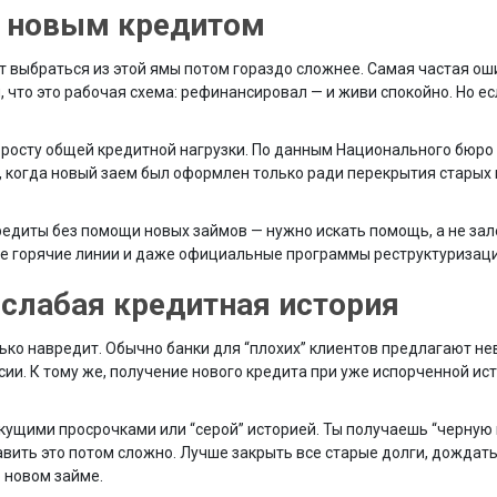
и новым кредитом
от выбраться из этой ямы потом гораздо сложнее. Самая частая ош
, что это рабочая схема: рефинансировал — и живи спокойно. Но ес
 росту общей кредитной нагрузки. По данным Национального бюро
и, когда новый заем был оформлен только ради перекрытия старых
редиты без помощи новых займов — нужно искать помощь, а не зал
е горячие линии и даже официальные программы реструктуризаци
 слабая кредитная история
лько навредит. Обычно банки для “плохих” клиентов предлагают н
сии. К тому же, получение нового кредита при уже испорченной ис
екущими просрочками или “серой” историей. Ты получаешь “черную 
ить это потом сложно. Лучше закрыть все старые долги, дождать
о новом займе.