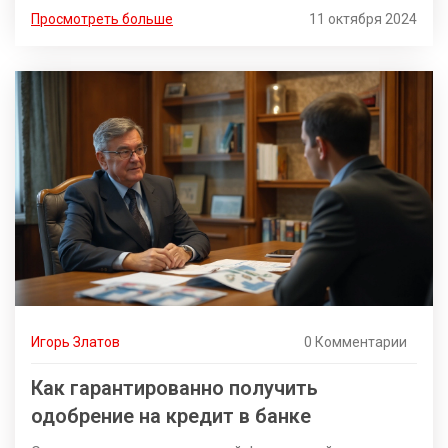
рассмотрены вопросы безопасности, удобства и
Просмотреть больше
11 октября 2024
практичности этого вида банковского обслуживания.
Полезные рекомендации помогут принять осознанное
решение. Мы отмечаем, как технологии меняют
процессы обслуживания финансов, делая их более
персонализированными и лёгкими в использовании.
Игорь Златов
0 Комментарии
Как гарантированно получить
одобрение на кредит в банке