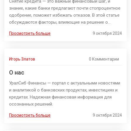
Снятие кредита — это важный финансовый шаг, и
знание, какие банки предлагают почти стопроцентное
одобрение, поможет избежать отказов. В этой статье
обсуждаются факторы, влияющие на решение о
кредите, условия, которые необходимо учитывать, и
Просмотреть больше
9 октября 2024
какие финансовые учреждения наиболее склонны к
положительному ответу. Понимание критериев
одобрения поможет выбрать правильного кредитора
и подготовиться к подаче заявки. Читатель узнает
Игорь Златов
0 Комментарии
полезные советы, чтобы увеличить шансы на
положительное решение.
О нас
УралСиб Финансы — портал с актуальными новостями
и аналитикой о банковских продуктах, инвестициях и
кредитах. Надежная финансовая информация для
осознанных решений.
Просмотреть больше
9 октября 2024