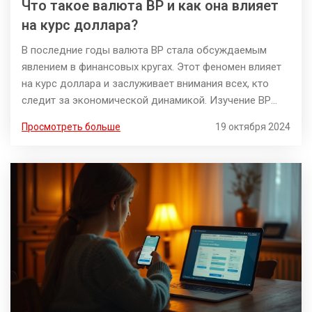
Что такое валюта BP и как она влияет
на курс доллара?
В последние годы валюта BP стала обсуждаемым
явлением в финансовых кругах. Этот феномен влияет
на курс доллара и заслуживает внимания всех, кто
следит за экономической динамикой. Изучение BP
помогает понять эти колебания и как они
Просмотреть больше
19 октября 2024
вписываются в мировой финансовый контекст. Её
влияние заметно в торговых и инвестиционных
решениях. В этой статье мы рассмотрим, что
представляет собой валюта BP и её реальное
значение.