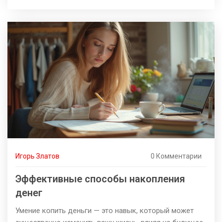
моменты и потенциальные подвохи такой ипотеки.
Также предлагются советы, которые помогут
избежать неприятных сюрпризов. Важность
внимательного подхода к условиям кредита
подчеркивается на каждом этапе.
Игорь Златов
0 Комментарии
Эффективные способы накопления
денег
Умение копить деньги — это навык, который может