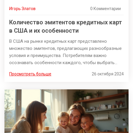
Игорь Златов
0 Комментарии
Количество эмитентов кредитных карт
в США и их особенности
В США на рынке кредитных карт представлено
множество эмитентов, предлагающих разнообразные
условия и преимущества. Потребителям важно
осознавать особенности каждого, чтобы выбрать
наиболее подходящую карту с учетом их финансовых
Просмотреть больше
26 октября 2024
целей и привычек. Многие компании ориентированы на
определенные ниши, предлагая бонусы за покупки в
различных категориях. Знание основных игроков на
рынке и их предложений поможет в оптимизации
расходов, управлении кредитным рейтингом и
получении максимальной выгоды от использования
кредитных карт.