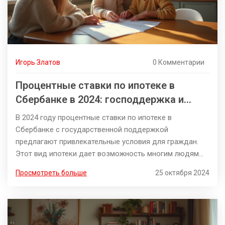
Игорь Златов
0 Комментарии
Процентные ставки по ипотеке в
Сбербанке в 2024: господдержка и
выгодные условия
В 2024 году процентные ставки по ипотеке в
Сбербанке с государственной поддержкой
предлагают привлекательные условия для граждан.
Этот вид ипотеки дает возможность многим людям
осуществить свою мечту о собственном жилье,
Просмотреть больше
25 октября 2024
оплачивая относительно низкие проценты. В статье
рассматриваются текущие ставки, условия получения
ипотеки, а также советы для заемщиков по
выгодному оформлению ипотечного кредита. Тем, кто