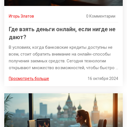
Игорь Златов
0 Комментарии
Где взять деньги онлайн, если нигде не
дают?
В условиях, когда банковские кредиты доступны не
всем, стоит обратить внимание на онлайн-способы
получения заемных средств. Сегодня технологии
открывают множество возможностей, чтобы быстро и
просто получить доступ к финансам без
Просмотреть больше
16 октября 2024
необходимости личного визита в банк. Потенциальные
заемщики могут использовать специальные интернет-
платформы, которые предоставляют услуги онлайн-
кредитования. Важно знать правила безопасности и
уметь правильно выбирать надёжные сервисы, чтобы
избежать мошенничества и сохранить свои данные в
безопасности.