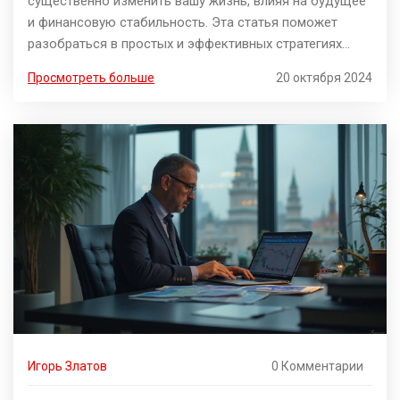
существенно изменить вашу жизнь, влияя на будущее
и финансовую стабильность. Эта статья поможет
разобраться в простых и эффективных стратегиях
накоплений, которые работают для людей с разным
Просмотреть больше
20 октября 2024
уровнем дохода. Вы узнаете, как шаг за шагом
двигаться к своим целям, избегая распространённых
ошибок. Кроме этого, речь пойдет о психологических
аспектах, которые играют важную роль в этом
процессе. Статья будет полезна как для новичков, так
и для тех, кто уже много лет пытается накопить
деньги.
Игорь Златов
0 Комментарии