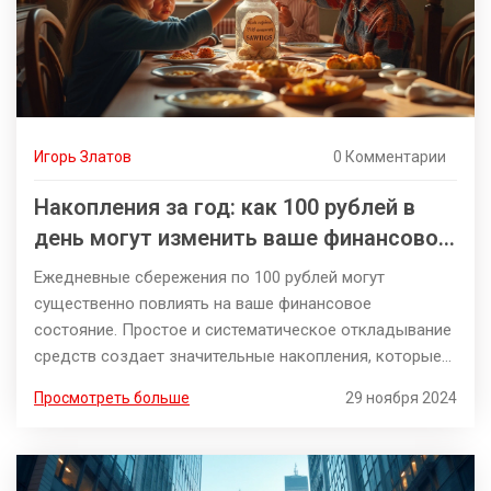
Игорь Златов
0 Комментарии
Накопления за год: как 100 рублей в
день могут изменить ваше финансовое
будущее
Ежедневные сбережения по 100 рублей могут
существенно повлиять на ваше финансовое
состояние. Простое и систематическое откладывание
средств создает значительные накопления, которые
помогут в достижении различных финансовых целей,
Просмотреть больше
29 ноября 2024
будь то покупка крупной вещи или создание 'подушки
безопасности'. Важно понимать, сколько можно
собрать за год и каким образом управлять этими
деньгами, чтобы они приносили пользу. Разумный