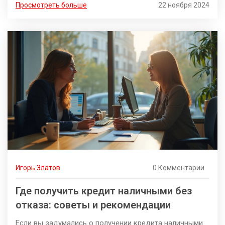
Просмотреть больше
22 ноября 2024
стабильными в мире, и предложим советы по выбору.
Кроме того, узнаем, какие компании стоят за
крупнейшими банками и что делает их устойчивыми.
Погрузимся в мир международных финансов и
разберемся, на что действительно стоит обратить
внимание при выборе банка.
Игорь Златов
0 Комментарии
Где получить кредит наличными без
отказа: советы и рекомендации
Если вы задумались о получении кредита наличными