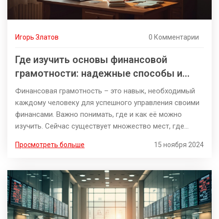
Игорь Златов
0 Комментарии
Где изучить основы финансовой
грамотности: надежные способы и
советы
Финансовая грамотность – это навык, необходимый
каждому человеку для успешного управления своими
финансами. Важно понимать, где и как её можно
изучить. Сейчас существует множество мест, где
можно получить эти знания: от специализированных
Просмотреть больше
15 ноября 2024
курсов и онлайн-платформ до университетов, а также
самостоятельное изучение. Узнайте, как выбрать
подходящий метод для вас и сделать первые шаги на
пути к финансовой устойчивости.