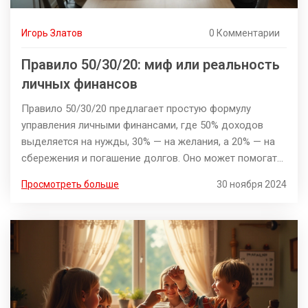
Игорь Златов
0 Комментарии
Правило 50/30/20: миф или реальность
личных финансов
Правило 50/30/20 предлагает простую формулу
управления личными финансами, где 50% доходов
выделяется на нужды, 30% — на желания, а 20% — на
сбережения и погашение долгов. Оно может помогать
в структурировании бюджета, однако не всегда
Просмотреть больше
30 ноября 2024
применимо в равной мере для всех. В статье
обсуждаются плюсы и минусы данного правила, его
реалистичность в зависимости от уровня дохода и
жизненных обстоятельств. Практические советы
помогут адаптировать это правило под
индивидуальные нужды.