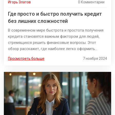
Игорь Златов
0 Комментарии
Где просто и быстро получить кредит
без лишних сложностей
В современном мире быстрота и простота получения
кредита становятся важным фактором для людей,
стремящихся решить финансовые вопросы. Этот
обзор расскажет, где наиболее легко оформить
кредит, какие банки и организации известны своим
Просмотреть больше
7 ноября 2024
быстрым процессом одобрения, а также на что стоит
обратить внимание при выборе кредитора. Также
будут даны полезные советы, как увеличить шансы на
получение кредита и избежать ненужных рисков.
Узнайте, как сделать свой выбор более обдуманным и
безопасным.