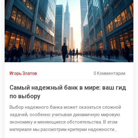
подход к финансам и простые советы по экономии
помогут сделать процесс накопления более
осознанным и эффективным.
Игорь Златов
0 Комментарии
Самый надежный банк в мире: ваш гид
по выбору
Выбор надежного банка может оказаться сложной
задачей, особенно учитывая динамичную мировую
экономику и меняющиеся обстоятельства. В этом
материале мы рассмотрим критерии надежности
банков, выясним, какие из них считаются самыми