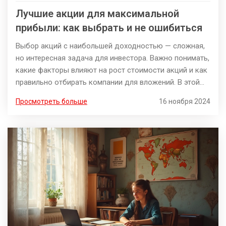
Лучшие акции для максимальной
прибыли: как выбрать и не ошибиться
Выбор акций с наибольшей доходностью — сложная,
но интересная задача для инвестора. Важно понимать,
какие факторы влияют на рост стоимости акций и как
правильно отбирать компании для вложений. В этой
статье рассмотрены советы по анализу акций, а также
Просмотреть больше
16 ноября 2024
личные примеры инвесторов, которые помогли им
достичь успеха. Узнайте, на какие тренды стоит
обращать внимание и какие подводные камни могут
встретиться на пути. Этот материал поможет вам
лучше ориентироваться в мире инвестиций и сделать
обоснованный выбор.