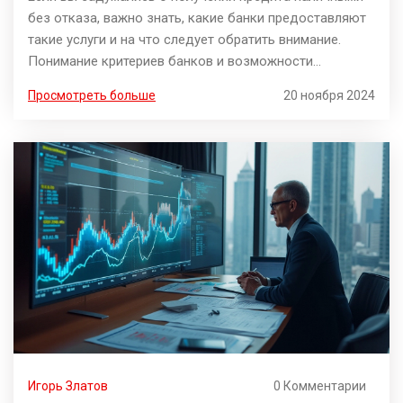
без отказа, важно знать, какие банки предоставляют
такие услуги и на что следует обратить внимание.
Понимание критериев банков и возможности
повышения вашего кредитного рейтинга может
Просмотреть больше
20 ноября 2024
помочь увеличить шансы на одобрение заявки.
Данная статья предлагает практичные советы по
выбору подходящего банка и подготовке к получению
кредита. Также мы обсудим популярные мифы и
разъясним частые заблуждения.
Игорь Златов
0 Комментарии