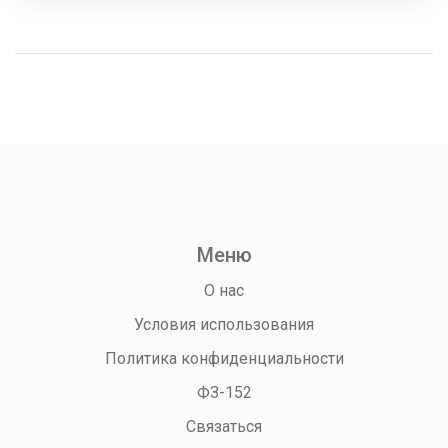
как их правильно подать в компетентные органы.
Также рассматриваются возможные трудности и пути
их решения. Статья поможет семьям, проживающим за
границей, не упустить возможность воспользоваться
государственной программой.
Меню
О нас
Условия использования
Политика конфиденциальности
ФЗ-152
Связаться