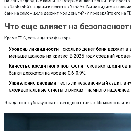
Но есть подводные камни. Некоторые онлайн-банки - это просто
в «Neobank X», а деньги лежат в «Bank Y». Вы не видите название
банк на самом деле держит мои деньги?» И проверяйте его на FD
Что еще влияет на безопасност
Кроме FDIC, есть еще три фактора:
Уровень ликвидности
- сколько денег банк держит в
меньше шансов на кризис. В 2025 году средний уровен
Качество кредитного портфеля
- сколько кредитов н
банки держатся на уровне 0.6-0.9%.
Управление рисками
- есть ли независимый аудит, вн
ежеквартальные отчеты о рисках - намного надежнее.
Эти данные публикуются в ежегодных отчетах. Их можно найти на 