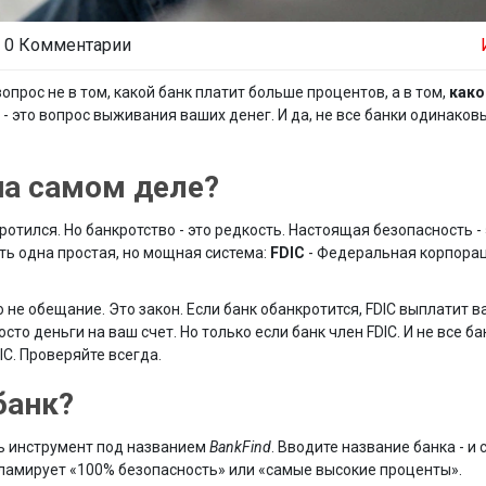
0 Комментарии
опрос не в том, какой банк платит больше процентов, а в том,
како
г - это вопрос выживания ваших денег. И да, не все банки одинако
на самом деле?
ротился. Но банкротство - это редкость. Настоящая безопасность - 
ть одна простая, но мощная система:
FDIC
- Федеральная корпора
о не обещание. Это закон. Если банк обанкротится, FDIC выплатит в
то деньги на ваш счет. Но только если банк член FDIC. И не все ба
C. Проверяйте всегда.
банк?
ть инструмент под названием
BankFind
. Вводите название банка - и 
рекламирует «100% безопасность» или «самые высокие проценты».