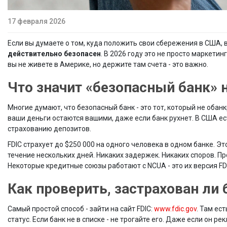
17 февраля 2026
Если вы думаете о том, куда положить свои сбережения в США, в
действительно безопасен
. В 2026 году это не просто маркетин
вы не живете в Америке, но держите там счета - это важно.
Что значит «безопасный банк» 
Многие думают, что безопасный банк - это тот, который не обанк
ваши деньги остаются вашими, даже если банк рухнет. В США ес
страхованию депозитов.
FDIC страхует до $250 000 на одного человека в одном банке. Эт
течение нескольких дней. Никаких задержек. Никаких споров. Прос
Некоторые кредитные союзы работают с NCUA - это их версия FDI
Как проверить, застрахован ли 
Самый простой способ - зайти на сайт FDIC:
www.fdic.gov
. Там ес
статус. Если банк не в списке - не трогайте его. Даже если он 