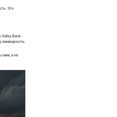
сть. Это
Valley Bank -
д ликвидность.
ьгами, а не