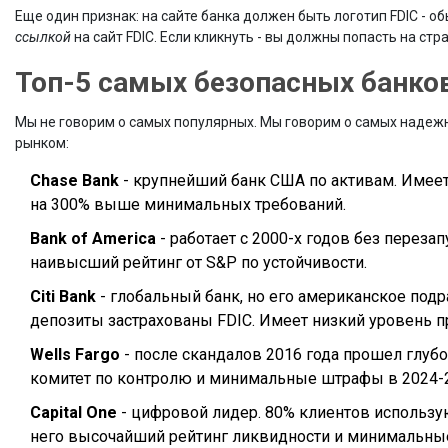
Еще один признак: на сайте банка должен быть логотип FDIC - о
ссылкой
на сайт FDIC. Если кликнуть - вы должны попасть на стр
Топ-5 самых безопасных банков
Мы не говорим о самых популярных. Мы говорим о самых надежн
рынком:
Chase Bank
- крупнейший банк США по активам. Имеет
на 300% выше минимальных требований.
Bank of America
- работает с 2000-х годов без перезап
наивысший рейтинг от S&P по устойчивости.
Citi Bank
- глобальный банк, но его американское под
депозиты застрахованы FDIC. Имеет низкий уровень п
Wells Fargo
- после скандалов 2016 года прошел глуб
комитет по контролю и минимальные штрафы в 2024-2
Capital One
- цифровой лидер. 80% клиентов использую
него высочайший рейтинг ликвидности и минимальны