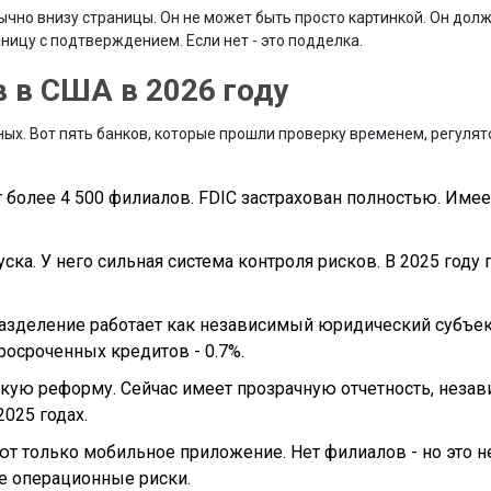
бычно внизу страницы. Он не может быть просто картинкой. Он дол
аницу с подтверждением. Если нет - это подделка.
 в США в 2026 году
ых. Вот пять банков, которые прошли проверку временем, регулят
 более 4 500 филиалов. FDIC застрахован полностью. Име
уска. У него сильная система контроля рисков. В 2025 году
разделение работает как независимый юридический субъек
росроченных кредитов - 0.7%.
окую реформу. Сейчас имеет прозрачную отчетность, неза
025 годах.
т только мобильное приложение. Нет филиалов - но это не
е операционные риски.