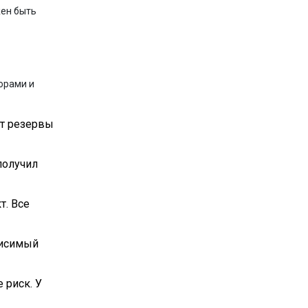
жен быть
орами и
ет резервы
 получил
т. Все
висимый
 риск. У