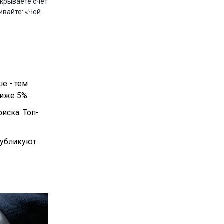
ткрываете счет
шивайте: «Чей
е - тем
ниже 5%.
иска. Топ-
публикуют