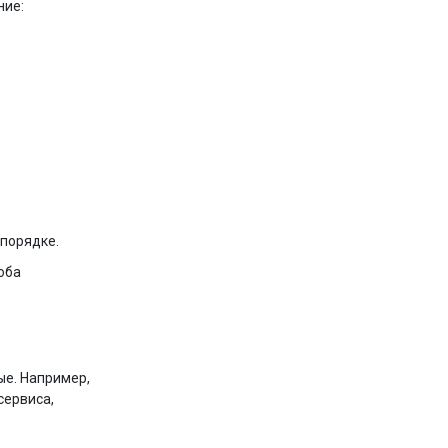
ние:
 порядке.
 оба
ые. Например,
сервиса,