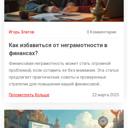
Игорь Златов
0 Комментарии
Как избавиться от неграмотности в
финансах?
Финансовая неграмотность может стать огромной
проблемой, если оставить ее без внимания. Эта статья
предлагает практические советы и проверенные
стратегии для повышения вашей финансовой
грамотности. Узнайте, как грамотно управлять своими
Просмотреть больше
22 марта 2025
финансами и обеспечить финансовую стабильность.
Эта информация будет полезна каждому, кто хочет
взять под контроль свои деньги. Предупрежден —
значит вооружен!