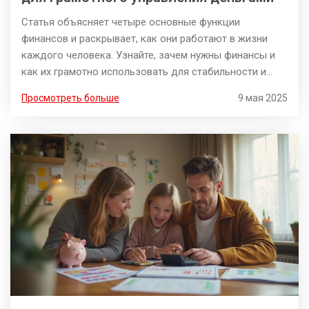
Статья объясняет четыре основные функции
финансов и раскрывает, как они работают в жизни
каждого человека. Узнайте, зачем нужны финансы и
как их грамотно использовать для стабильности и
роста. Приводятся примеры из повседневной жизни,
Просмотреть больше
9 мая 2025
практические советы и интересные факты. Читатель
узнает, какие навыки нужны для контроля своих
денег. Всё изложено простым и понятным языком, без
лишней теории.