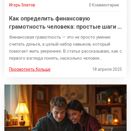
Игорь Златов
0 Комментарии
Как определить финансовую
грамотность человека: простые шаги и
реальные признаки
Финансовая грамотность — это не просто умение
считать деньги, а целый набор навыков, который
помогает жить увереннее. В статье рассказываю, как с
первого взгляда понять, насколько человек
разбирается в личных финансах. Почему одни платят
Просмотреть больше
18 апреля 2025
кредиты годами, а другие легко откладывают на
отпуск — всё дело в грамотном подходе. Вот простые
признаки и советы, которые покажут реальный
уровень знаний. Статья подходит тем, кто хочет
быстро проверить себя или окружающих.