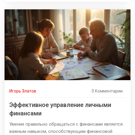
доступны для обучения. Узнайте, насколько важно
иметь планировщик бюджета и почему регулярные
финансовые привычки могут улучшить вашу жизнь. В
статье также приведены советы и факты, которые
делают процесс обучения интересным и доступным.
Игорь Златов
0 Комментарии
Эффективное управление личными
финансами
Умение правильно обращаться с финансами является
важным навыком, способствующим финансовой