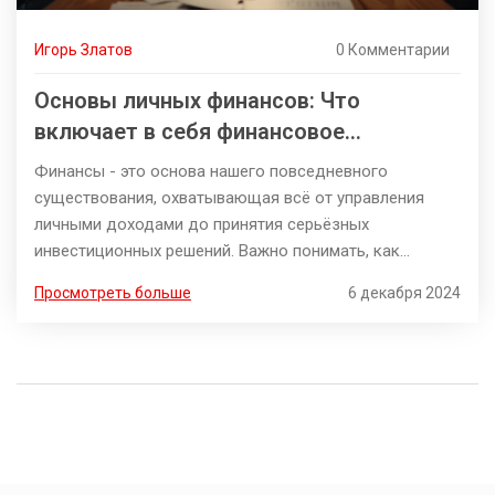
Игорь Златов
0 Комментарии
Основы личных финансов: Что
включает в себя финансовое
планирование
Финансы - это основа нашего повседневного
существования, охватывающая всё от управления
личными доходами до принятия серьёзных
инвестиционных решений. Важно понимать, как
планировать свои финансы, чтобы достигать
Просмотреть больше
6 декабря 2024
долгосрочных целей и чувствовать себя уверенно в
завтрашнем дне. В статье рассматриваются основные
составляющие личных финансов и предлагаются
советы, которые помогут эффективно управлять
вашими деньгами. Читатель узнает о значении
составления бюджета, важности финансовой
безопасности и актуальных тенденциях в управлении
средствами. Данные знания позволят улучшить