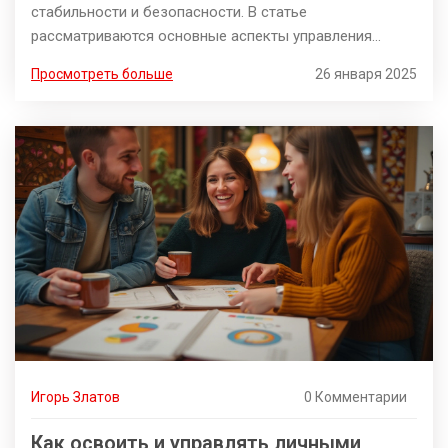
стабильности и безопасности. В статье
рассматриваются основные аспекты управления
личными финансами, включая планирование бюджета,
Просмотреть больше
26 января 2025
создание накоплений и инвестиции. Узнайте полезные
советы, которые помогут вам избегать
распространенных ошибок и более эффективно
управлять своими деньгами. Финансовая грамотность
позволяет достичь уверенности в будущем и
избежать долговой зависимости.
Игорь Златов
0 Комментарии
Как освоить и управлять личными