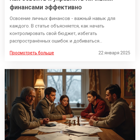
финансами эффективно
Освоение личных финансов - важный навык для
каждого. В статье объясняется, как начать
контролировать свой бюджет, избегать
распространённых ошибок и добиваться
поставленных финансовых целей. Основное внимание
Просмотреть больше
22 января 2025
уделено понятным и простым в реализации шагам,
которые помогут повысить финансовую грамотность и
уверенность в будущем. Ознакомьтесь с основами
экономии, распоряжения средствами и планирования
расходов, которые дадут стабильность и защитят от
финансовых рисков.