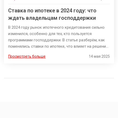
Ставка по ипотеке в 2024 году: что
ждать владельцам господдержки
В 2024 году рынок ипотечного кредитования сильно
изменился, особенно для тех, кто пользуется
программами господдержки. В статье разберём, как
поменялись ставки по ипотеке, что влияет на решения
банков и почему льготные условия могут стать менее
Просмотреть больше
14 мая 2025
доступными. Читатель узнает, стоит ли ждать
снижения или роста ставок и когда лучше подавать
заявку на кредит. Также расскажем, как не попасть
впросак с рефинансированием и что учесть при
выборе банка.