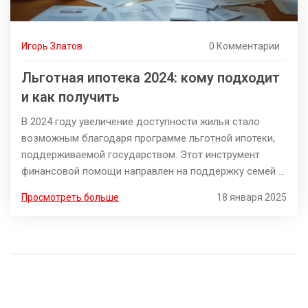
Игорь Златов
0 Комментарии
Льготная ипотека 2024: кому подходит
и как получить
В 2024 году увеличение доступности жилья стало
возможным благодаря программе льготной ипотеки,
поддерживаемой государством. Этот инструмент
финансовой помощи направлен на поддержку семей и
отдельных категорий граждан в решении их жилищных
Просмотреть больше
18 января 2025
вопросов. В статье расскажем, кто может
рассчитывать на такие условия, как подать заявку и
что стоит учесть при выборе льготной ипотеки.
Особое внимание уделим изменениям в
законопроектах и их влиянию на доступность жилья в
России. Важные советы помогут читателям
воспользоваться всеми преимуществами программы.