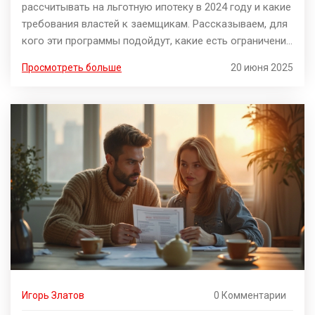
рассчитывать на льготную ипотеку в 2024 году и какие
требования властей к заемщикам. Рассказываем, для
кого эти программы подойдут, какие есть ограничения
по возрасту и недвижимости, как подтвердить доход
Просмотреть больше
20 июня 2025
и как выбрать подходящую ставку. Даем советы, как
повысить шансы на одобрение и не попасть в
распространённые ловушки. Полезные фишки для тех,
кто реально хочет сэкономить на покупке жилья.
Игорь Златов
0 Комментарии