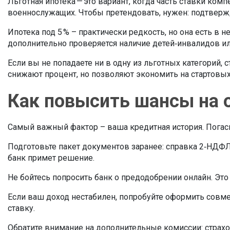
Льготная ипотека — это вариант, когда часть ставки к
военнослужащих. Чтобы претендовать, нужен: подтвержд
Ипотека под 5 % – практически редкость, но она есть в
дополнительно проверяется наличие детей‑инвалидов и
Если вы не попадаете ни в одну из льготных категорий,
снижают процент, но позволяют экономить на стартовых
Как повысить шансы на 
Самый важный фактор – ваша кредитная история. Погасит
Подготовьте пакет документов заранее: справка 2‑НДФЛ,
банк примет решение.
Не бойтесь попросить банк о предодобрении онлайн. Это
Если ваш доход нестабилен, попробуйте оформить совм
ставку.
Обратите внимание на дополнительные комиссии: страх