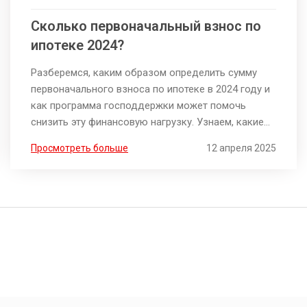
Сколько первоначальный взнос по
ипотеке 2024?
Разберемся, каким образом определить сумму
первоначального взноса по ипотеке в 2024 году и
как программа господдержки может помочь
снизить эту финансовую нагрузку. Узнаем, какие
факторы влияют на размер взноса, а также какие
Просмотреть больше
12 апреля 2025
шаги помогут подготовиться к ипотеке и избежать
возможных подводных камней. Давайте разберем
реальные примеры и полезные советы для тех, кто
планирует брать ипотеку в ближайшее время.