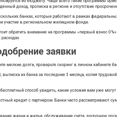
омпенсируется из бюджету. Чаще всего такие программы ор
ённый доход, прописка в регионе и отсутствие просрочен
 нескольких банках, которые работают в рамках федеральны
ли участие в региональном жилищном фонде.
 стоит обратить внимание на программы «первый взнос 0 %»
 расходах.
одобрение заявки
е мелкие долги, проверьте скоринг в личном кабинете ба
 выписка из банка за последние 3 месяца, копия трудовой
 бесплатный способ увидеть, какие условия вам уже могут
естный кредит с партнёром. Банки часто рассматривают с
ование жизни и жилья, обслуживание счёта, досрочное п