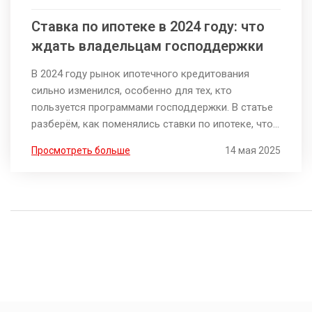
Ставка по ипотеке в 2024 году: что
ждать владельцам господдержки
В 2024 году рынок ипотечного кредитования
сильно изменился, особенно для тех, кто
пользуется программами господдержки. В статье
разберём, как поменялись ставки по ипотеке, что
влияет на решения банков и почему льготные
Просмотреть больше
14 мая 2025
условия могут стать менее доступными. Читатель
узнает, стоит ли ждать снижения или роста ставок
и когда лучше подавать заявку на кредит. Также
расскажем, как не попасть впросак с
рефинансированием и что учесть при выборе
банка.