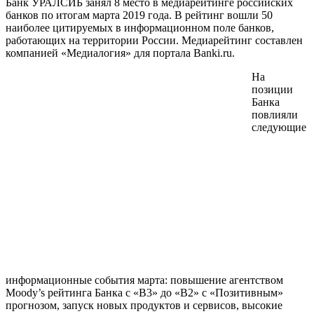
Банк УРАЛСИБ занял 8 место в медиарейтинге российских
банков по итогам марта 2019 года. В рейтинг вошли 50
наиболее цитируемых в информационном поле банков,
работающих на территории России. Медиарейтинг составлен
компанией «Медиалогия» для портала Banki.ru.
На
позиции
Банка
повлияли
следующие
информационные события марта: повышение агентством
Moody’s рейтинга Банка с «B3» до «B2» с «Позитивным»
прогнозом, запуск новых продуктов и сервисов, высокие