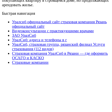
покупающих квартиру в строящемся доме, но продолжающих
арендовать жилье.
Быстрая навигация
Уралсиб официальный сайт страховая компания Рязань
официальный сайт
Видеоконсультации с практикующими врачами
ЗАО УралСиб
УралСиб: адреса и телефоны в г
УралСиб, страховая группа, рязанский филиал Услуги
страхования (112 видов)
Страховая компания УралСиб в Рязани — где оформить
ОСАГО и КАСКО
Страховые компании