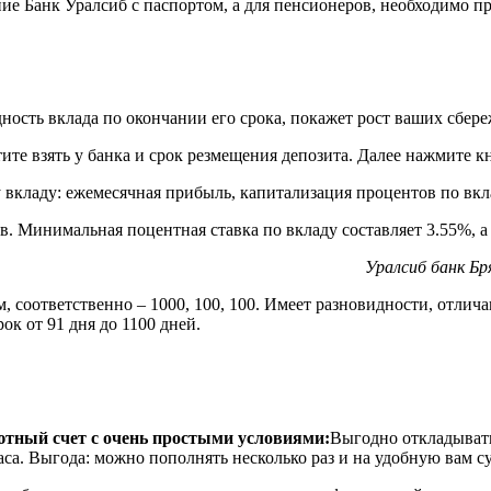
ние Банк Уралсиб с паспортом, а для пенсионеров, необходимо 
ность вклада по окончании его срока, покажет рост ваших сбер
те взять у банка и cрок резмещения депозита. Далее нажмите к
 вкладу: ежемесячная прибыль, капитализация процентов по вкл
. Минимальная поцентная ставка по вкладу составляет 3.55%, а
Уралсиб банк Бр
м, соответственно – 1000, 100, 100. Имеет разновидности, отли
к от 91 дня до 1100 дней.
ютный счет с очень простыми условиями:
Выгодно откладывать
са. Выгода: можно пополнять несколько раз и на удобную вам су