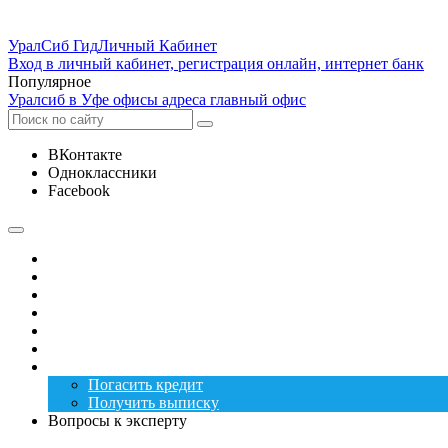
УралСиб Гид
Личный Кабинет
Вход в личный кабинет, регистрация онлайн, интернет банк
Популярное
Уралсиб в Уфе офисы адреса главный офис
ВКонтакте
Одноклассники
Facebook
Оплатить вклад
Карта банка
Клиентам
Оплата
Вклады
Вакансии
Услуги
Погасить кредит
Получить выписку
Вопросы к эксперту