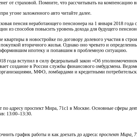
енег от страховой. Помните, что рассчитывать на компенсацию 
при угоне заложенного авто читайте далее.
ховая пенсия неработающего пенсионера на 1 января 2018 года со
дин из способов повысить уровень дохода для будущего пенси
е квартиры в новостройке по договору долевого участия в стро
покупкой вторичного жилья. Однако оно чревато и определенным
оформившим ипотеку и попавшим в проблемную ситуацию.
2018 года вступил в силу федеральный закон «Об уполномоченно
вает создание в России службы финансового омбудсмена. Ведомс
организациями, МФО, ломбардами и кредитными потребительск
о адресу проспект Мира, 71с1 в Москве. Основные сферы деят
ыв: 13:00–13:30.
очнить график работы и как доехать до адреса:
проспект Мира, 7