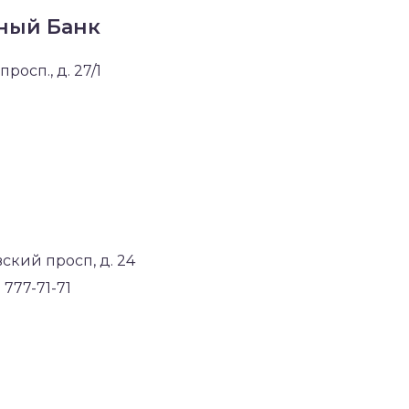
ный Банк
росп., д. 27/1
овский просп, д. 24
 777-71-71