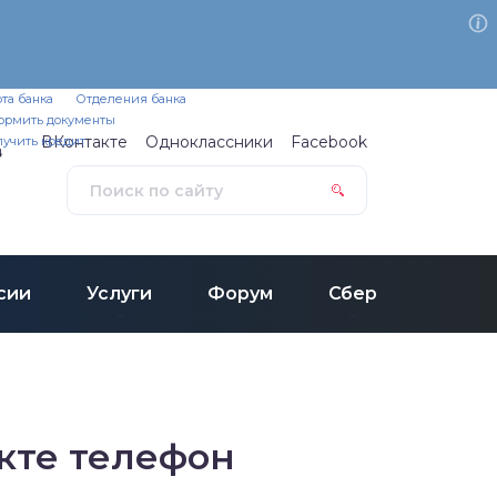
формация клиентам
та банка
Отделения банка
ормить документы
ВКонтакте
Одноклассники
Facebook
лучить кредит
в
сии
Услуги
Форум
Сбер
кте телефон