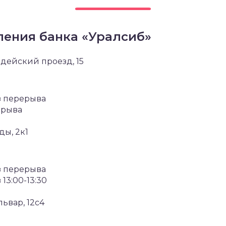
ения банка «Уралсиб»
рдейский проезд, 15
ез перерыва
рерыва
ы, 2к1
ез перерыва
 13:00-13:30
ьвар, 12с4