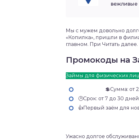
вежливые 
Мы с мужем довольно долго
«Копилка», пришли в филиа
главном. При Читать далее.
Промокоды на З
Займы для физических лиц
💲Сумма: от 
🕑Срок: от 7 до 30 дней
👍Первый заём для но
Получить купон
Ужасно долгое обслуживани