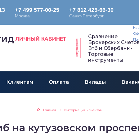
Ин
Кар
Оф
Сравнение
ГИД
ЛИЧНЫЙ КАБИНЕТ
По
Популярное
Брокерских Счето
Втб и Сбербанк •
Торговые
инструменты
Клиентам
Оплата
Вклады
Вакан
Главная
Информация клиентам
иб на кутузовском проспе