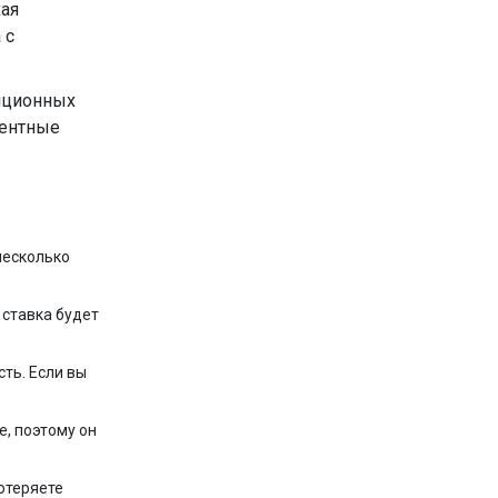
хая
 с
диционных
рентные
несколько
 ставка будет
.
ть. Если вы
, поэтому он
потеряете