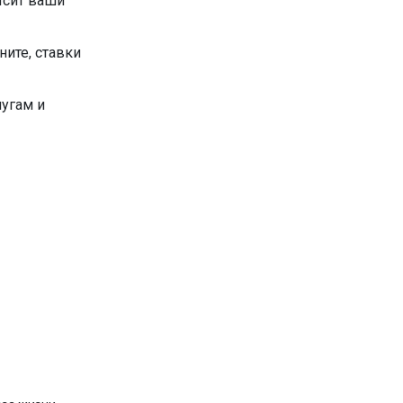
ысит ваши
ните, ставки
лугам и