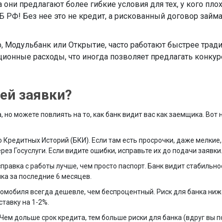
 они предлагают более гибкие условия для тех, у кого пло
Б РФ! Без нее это не кредит, а рискованный договор займа
ф, Модульбанк или Открытие, часто работают быстрее тра
ационные расходы, что иногда позволяет предлагать конку
чей заявки?
но можете повлиять на то, как банк видит вас как заемщика. Вот 
 Кредитных Историй (БКИ). Если там есть просрочки, даже мелкие,
ез Госуслуги. Если видите ошибки, исправьте их до подачи заявки
равка с работы лучше, чем просто паспорт. Банк видит стабильнос
ка за последние 6 месяцев.
омобиля всегда дешевле, чем беспроцентный. Риск для банка ниже
тавку на 1-2%.
 Чем дольше срок кредита, тем больше риски для банка (вдруг вы 