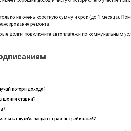
к имеет хороший доход и чистую историю, его участие пов
лько на очень короткую сумму и срок (до 1 месяца). Пом
инансирования ремонта.
арые долги, подключите автоплатежи по коммунальным ус
подписанием
лучай потери дохода?
вышения ставки?
ов?
мах и в службе защиты прав потребителей?