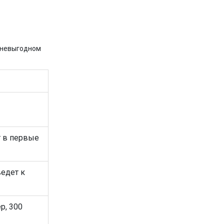
о невыгодном
т в первые
ведет к
р, 300