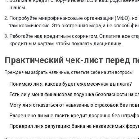
Возьмите кредит с поручителем. Если ваш родственни
шансы.
Попробуйте микрофинансовые организации (МФО), но то
там космические. Это экстренная мера, а не способ ф
Работайте над кредитным скорингом. Оплатите все ст
кредитным картам, чтобы показать дисциплину.
Практический чек-лист перед 
Прежде чем забрать наличные, ответьте себе на эти вопросы:
Понимаю ли я, какова будет ежемесячная выплата?
Есть ли у меня финансовая подушка безопасности на с
Могу ли я отказаться от навязанных страховок без по
Разрешено ли мне гасить кредит досрочно без штраф
Проверил ли я репутацию банка на независимых фору