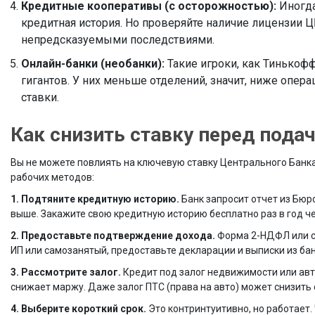
Кредитные кооперативы (с осторожностью):
Иногда
кредитная история. Но проверяйте наличие лицензии Ц
непредсказуемыми последствиями.
Онлайн-банки (необанки):
Такие игроки, как Тинькоф
гигантов. У них меньше отделений, значит, ниже опер
ставки.
Как снизить ставку перед пода
Вы не можете повлиять на ключевую ставку Центрального Банка, 
рабочих методов:
1. Подтяните кредитную историю.
Банк запросит отчет из Бюро
выше. Закажите свою кредитную историю бесплатно раз в год чер
2. Предоставьте подтверждение дохода.
Форма 2-НДФЛ или сп
ИП или самозанятый, предоставьте декларации и выписки из бан
3. Рассмотрите залог.
Кредит под залог недвижимости или авт
снижает маржу. Даже залог ПТС (права на авто) может снизить с
4. Выберите короткий срок.
Это контринтуитивно, но работает.