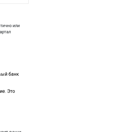
стично или
вартал
вый банк
ие. Это