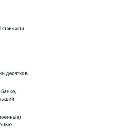
й стоимости
вки десятков
 банке,
еньший
 военные)
ивные