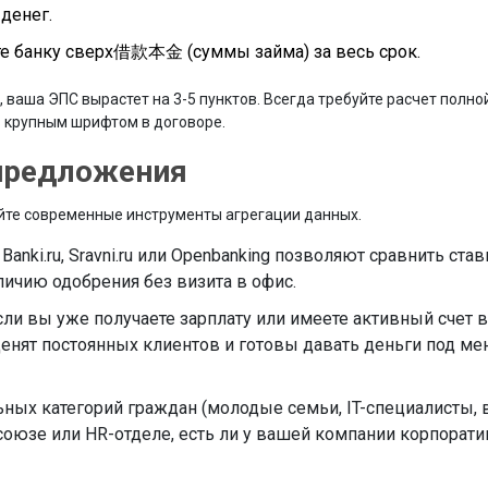
денег.
те банку сверх借款本金 (суммы займа) за весь срок.
, ваша ЭПС вырастет на 3-5 пунктов. Всегда требуйте расчет полно
ль крупным шрифтом в договоре.
 предложения
уйте современные инструменты агрегации данных.
anki.ru, Sravni.ru или Openbanking позволяют сравнить ста
личию одобрения без визита в офис.
ли вы уже получаете зарплату или имеете активный счет в
ценят постоянных клиентов и готовы давать деньги под м
ных категорий граждан (молодые семьи, IT-специалисты,
союзе или HR-отделе, есть ли у вашей компании корпорат