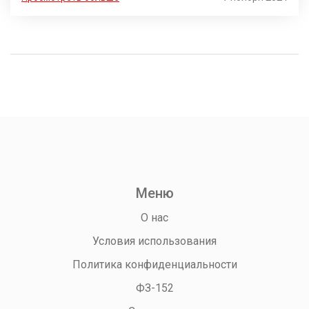
быстрым процессом одобрения, а также на что стоит
обратить внимание при выборе кредитора. Также
будут даны полезные советы, как увеличить шансы на
получение кредита и избежать ненужных рисков.
Узнайте, как сделать свой выбор более обдуманным и
безопасным.
Меню
О нас
Условия использования
Политика конфиденциальности
ФЗ-152