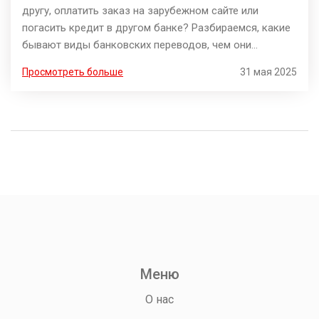
другу, оплатить заказ на зарубежном сайте или
погасить кредит в другом банке? Разбираемся, какие
бывают виды банковских переводов, чем они
отличаются и как выбрать самый удобный способ для
Просмотреть больше
31 мая 2025
своей задачи. Узнаете о комиссии, скорости и
ограничениях каждого метода. Всё — на реальных
примерах. Сэкономьте время, нервы и деньги, выбрав
нужный вариант.
Меню
О нас