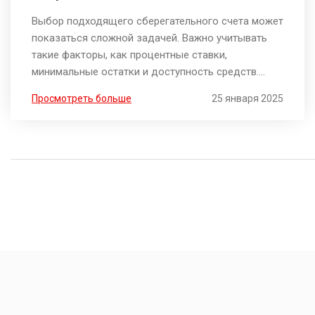
нужд?
Выбор подходящего сберегательного счета может
показаться сложной задачей. Важно учитывать
такие факторы, как процентные ставки,
минимальные остатки и доступность средств.
Различные типы счетов предлагают свои
Просмотреть больше
25 января 2025
преимущества в зависимости от ваших
финансовых целей. Узнайте, как правильно
выбрать среди различных вариантов и сделать
наилучший выбор для ваших нужд.