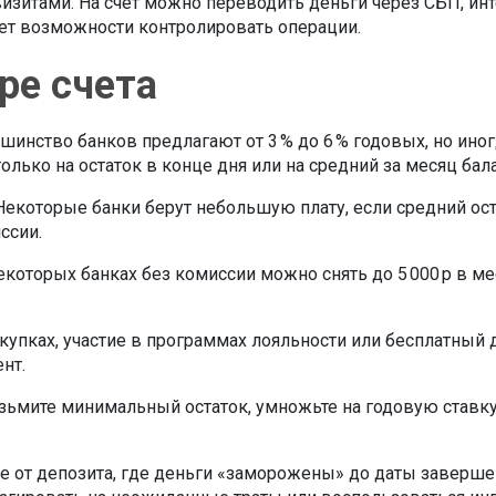
визитами. На счёт можно переводить деньги через СБП, ин
дет возможности контролировать операции.
ре счета
льшинство банков предлагают от 3 % до 6 % годовых, но и
олько на остаток в конце дня или на средний за месяц бал
Некоторые банки берут небольшую плату, если средний ост
ссии.
екоторых банках без комиссии можно снять до 5 000 р в ме
купках, участие в программах лояльности или бесплатный 
нт.
озьмите минимальный остаток, умножьте на годовую ставку
ие от депозита, где деньги «заморожены» до даты заверш