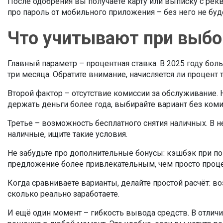
После одобрения вы получаете карту или выписку с рек
про пароль от мобильного приложения – без него не бу
Что учитывают при выбо
Главный параметр – процентная ставка. В 2025 году бо
три месяца. Обратите внимание, начисляется ли процент т
Второй фактор – отсутствие комиссии за обслуживание. 
держать деньги более года, выбирайте вариант без коми
Третье – возможность бесплатного снятия наличных. В н
наличные, ищите такие условия.
Не забудьте про дополнительные бонусы: кэшбэк при по
предложение более привлекательным, чем просто проце
Когда сравниваете варианты, делайте простой расчёт: в
сколько реально заработаете.
И ещё один момент – гибкость вывода средств. В отлич