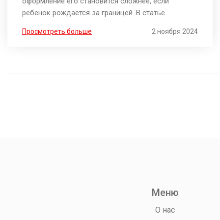
оформление его становится сложнее, если
ребенок рождается за границей. В статье
объясняется, как российским гражданам можно
Просмотреть больше
2 ноября 2024
получить право на этот вид поддержки, какие
документы необходимо собрать и как их
правильно подать в компетентные органы. Также
рассматриваются возможные трудности и пути их
решения. Статья поможет семьям, проживающим
за границей, не упустить возможность
воспользоваться государственной программой.
Меню
О нас