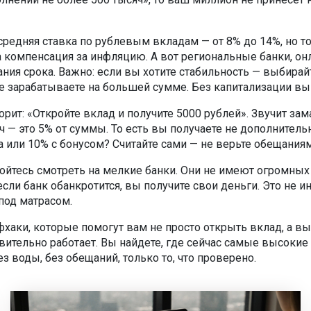
редняя ставка по рублевым вкладам — от 8% до 14%, но тол
 а компенсация за инфляцию. А вот региональные банки, о
чания срока. Важно: если вы хотите стабильность — выбирай
зарабатываете на большей сумме. Без капитализации вы пр
рит: «Откройте вклад и получите 5000 рублей». Звучит за
сяч — это 5% от суммы. То есть вы получаете не дополнитель
а или 10% с бонусом? Считайте сами — не верьте обещаниям
 бойтесь смотреть на мелкие банки. Они не имеют огромных
ли банк обанкротится, вы получите свои деньги. Это не ин
под матрасом.
аки, которые помогут вам не просто открыть вклад, а выб
твительно работает. Вы найдете, где сейчас самые высок
ез воды, без обещаний, только то, что проверено.