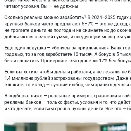
читают условия. Вы — не должны.
Сколько реально можно заработать? В 2024–2025 годах с
крупных банков часто предлагают 5–7% — это не доход,
не трогаете деньги на полгода и не снимаете их до окон
добавляются к вашей сумме, и следующий месяц вы уже 
Еще один ловушка — «бонусы за привлечение». Банк гово
годовых, то за год заработаете 10 тысяч. А бонус в 5 ты
были заплатить. Проверяйте: выгоднее ли 12% без бонус
Если вы хотите, чтобы деньги работали, а не лежали, не
1,4 миллиона рублей застрахованы государством. Даже ес
вложить, то вклад — лучший выбор, чем хранить деньги 
В подборке ниже — реальные примеры, сравнения и лайфх
рекламы банков — только факты, условия и то, что дейс
и что делать, если вам срочно нужны деньги. Все это — б