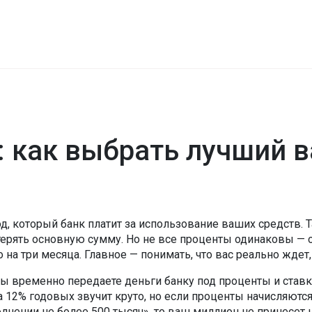
 как выбрать лучший ва
д, который банк платит за использование ваших средств
. 
терять основную сумму
. Но не все проценты одинаковы — 
 на три месяца. Главное — понимать, что вас реально ждет,
ы временно передаете деньги банку под проценты
и
став
а 12% годовых звучит круто, но если проценты начисляются
лнении не более 500 тысяч», то ваш миллион не принесет 