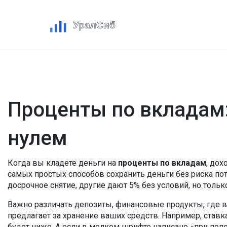
Проценты по вкладам:
нулем
Когда вы кладете деньги на
проценты по вкладам
,
дохо
самых простых способов сохранить деньги без риска по
досрочное снятие, другие дают 5% без условий, но только
Важно различать
депозиты
,
финансовые продукты, где в
предлагает за хранение ваших средств
. Например, ставк
будет ниже. А если в мелком шрифте написано «при попо