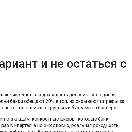
риант и не остаться с
Также известен как
доходность депозита
, это один из
одни банки обещают 20% в год, но скрывают штрафы за
 а не то, что написано крупными буквами на баннере.
ки по вкладам
,
конкретные цифры, которые банк
 раз в квартал, а не ежедневно, реальная доходность
никакой выгоды. Банки играют на том, что люди не