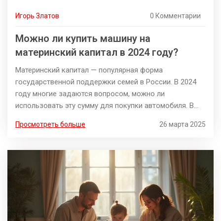
Игорь Златов
0 Комментарии
Можно ли купить машину на
материнский капитал в 2024 году?
Материнский капитал — популярная форма
государственной поддержки семей в России. В 2024
году многие задаются вопросом, можно ли
использовать эту сумму для покупки автомобиля. В
статье обсуждаются законодательные ограничения,
Просмотреть больше
26 марта 2025
возможности и советы по использованию средств на
транспортное средство. Читатели получат ясное
представление о том, как воспользоваться
материнским капиталом в этом контексте. Разберем,
какие условия необходимо соблюдать и на что
обратить внимание.