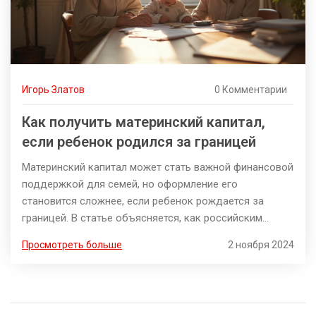
Игорь Златов
0 Комментарии
Как получить материнский капитал,
если ребенок родился за границей
Материнский капитал может стать важной финансовой
поддержкой для семей, но оформление его
становится сложнее, если ребенок рождается за
границей. В статье объясняется, как российским
гражданам можно получить право на этот вид
Просмотреть больше
2 ноября 2024
поддержки, какие документы необходимо собрать и
как их правильно подать в компетентные органы.
Также рассматриваются возможные трудности и пути
их решения. Статья поможет семьям, проживающим за