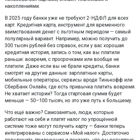
накоплениями.
В 2025 году банки уже не требуют 2-НДФЛ для всех
карт.
Кредитная карта
,
инструмент для временного
заимствования денег с льготным периодом
— самый
популярный вариант. Например, можно получить до
300 тысяч рублей без справок, если у вас хорошая
кредитная история
,
запись о том, как вы платили
раньше: вовремя, с просрочками или вообще не
платили
. Даже если вы не брали кредиты, банки
смотрят на другие данные: зарплатные карты,
мобильные операторы, сервисы вроде Тинькофф или
СберБанк Онлайн, где есть привычка платить вовремя.
Не хватает истории? Тогда стартовая сумма будет
меньше — 50–100 тысяч, но это уже путь к большему.
Что ещё важно?
Самозанятые
,
люди, которые
работают на себя и платят налог по упрощённой
системе
тоже могут получить карту — банки теперь
интегрированы с сервисом «Мой налог». Достаточно
подключить приложение и показать, что вы регулярно