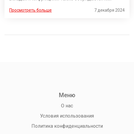
преимущества и недостатки для различных категорий
Просмотреть больше
7 декабря 2024
клиентов. Кроме того, затрагиваются аспекты,
которые стоит учитывать при открытии таких счетов.
Понимание данных особенностей поможет выбрать
наиболее подходящий вид размещения средств.
Меню
О нас
Условия использования
Политика конфиденциальности