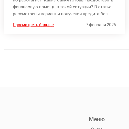
но работы нет. Какие банки готовы предоставить
финансовую помощь в такой ситуации? В статье
рассмотрены варианты получения кредита без
официального трудоустройства. Узнайте, как
Просмотреть больше
7 февраля 2025
повысить свои шансы на одобрение и какие
требования предъявляют кредитные учреждения.
Меню