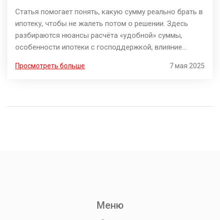
Статья помогает понять, какую сумму реально брать в
ипотеку, чтобы не жалеть потом о решении. Здесь
разбираются нюансы расчёта «удобной» суммы,
особенности ипотеки с господдержкой, влияние
ежемесячного бюджета, а также типичные ошибки
Просмотреть больше
7 мая 2025
новичков. Приведены конкретные советы и реальные
примеры, чтобы избежать долговой ловушки.
Материал подойдёт тем, кто собирается
воспользоваться господдержкой для покупки жилья.
Меню