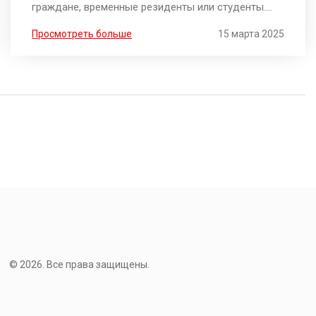
граждане, временные резиденты или студенты.
Банк может попросить другие документы для
Просмотреть больше
15 марта 2025
идентификации. Знание этого процесса может
быть полезно, чтобы избежать возможных
трудностей и упрощения процесса открытия счета.
Также рассмотрим, на что обратить внимание и
как выбрать банк, предлагающий такие условия.
© 2026. Все права защищены.