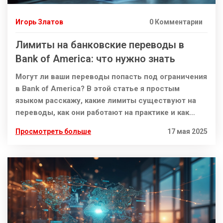
Игорь Златов
0 Комментарии
Лимиты на банковские переводы в
Bank of America: что нужно знать
Могут ли ваши переводы попасть под ограничения
в Bank of America? В этой статье я простым
языком расскажу, какие лимиты существуют на
переводы, как они работают на практике и как
избежать неожиданных проблем с блокировками.
Просмотреть больше
17 мая 2025
Узнайте, почему банк иногда снижает лимиты,
когда переводы задерживают и какие хитрости
реально помогают обойти ограничения.
Сэкономите время, деньги и нервы — пригодится
тем, кто часто переводит крупные суммы или
просто не любит неожиданных сюрпризов.