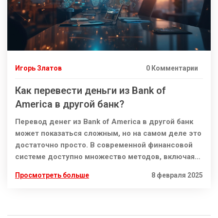
Игорь Златов
0 Комментарии
Как перевести деньги из Bank of
America в другой банк?
Перевод денег из Bank of America в другой банк
может показаться сложным, но на самом деле это
достаточно просто. В современной финансовой
системе доступно множество методов, включая
электронные переводы, чеки, ACH и
Просмотреть больше
8 февраля 2025
межбанковские переводы SWIFT. Различные
способы перевода имеют свои плюсы и минусы, и
правильный выбор зависит от срочности и
стоимости перевода. Эта статья поможет вам